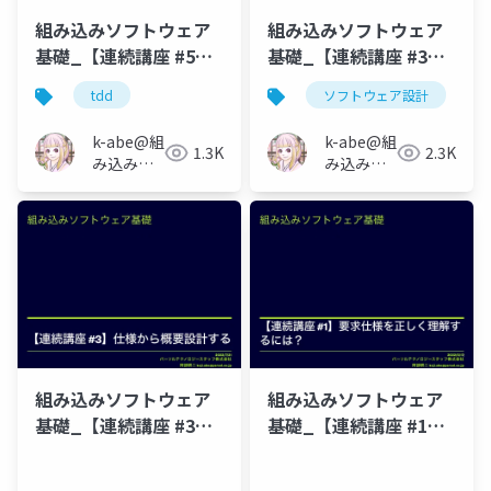
組み込みソフトウェア
組み込みソフトウェア
基礎_【連続講座 #5】
基礎_【連続講座 #3】
テスト駆動開発 はじめ
仕様から概要設計する
tdd
ソフトウェア設計
の一歩
_220929_Connpassイ
_221124_connpass_event_slide
ベント版
k-abe@組
k-abe@組
1.3K
2.3K
み込みソ
み込みソ
フトウェ
フトウェ
アの人
アの人
組み込みソフトウェア
組み込みソフトウェア
基礎_【連続講座 #3】
基礎_【連続講座 #1】
仕様から概要設計する
要求仕様を正しく理解
するには？_sns