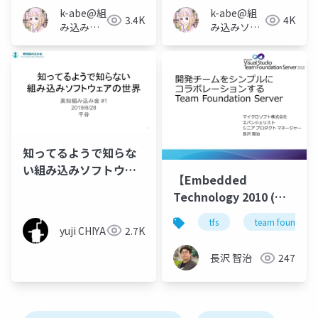
k-abe@組
k-abe@組
3.4K
4K
み込みソ
み込みソフ
フトウェ
トウェアの
アの人
人
知ってるようで知らな
い組み込みソフトウェ
【Embedded
アの世界
Technology 2010 (
#ET2010 )】 マイクロ
tfs
team foundation
ソフトブース| 開発チー
yuji CHIYA
2.7K
ムをシンプルにコラボ
長沢 智治
247
レーションする Team
Foundation Server