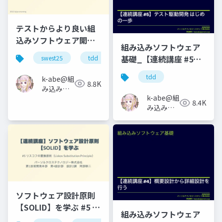
テストからより良い組
込みソフトウェア開発
組み込みソフトウェア
を考える
基礎_【連続講座 #5】
swest25
tdd
テスト駆動開発 はじめ
tdd
k-abe@組
の一歩
8.8K
み込みソ
k-abe@組
フトウェ
8.4K
み込みソ
アの人
フトウェ
アの人
ソフトウェア設計原則
【SOLID】を学ぶ #5 リ
組み込みソフトウェア
スコフの置換原則