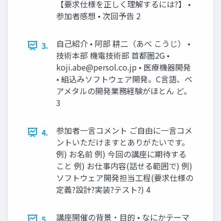
【要求仕様を正しく理解するには?】 •
参加者感想 • 次回予告 2
自己紹介 • 阿部 耕二（あべ こうじ） •
3.
技術本部 機電技術部 首都圏2G •
koji.abe@persol.co.jp
• 医療機器開発
• 組込みソフトウェア開発。C言語、ベ
アメタルの開発業務経験がほとん ど。
3
参加者一言コメント ご自由に一言コメ
4.
ントいただけますとありがたいです。
例) お名前 例) 今回の講座に期待する
こと 例) お仕事内容(話せる範囲で) 例)
ソフトウェア開発担当工程(要求仕様の
定義?設計?実装?テスト?) 4
講座開催の背景・目的 • なにかテーマ
5.