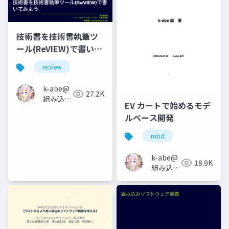
技術書を技術書執筆ツ
ール(ReVIEW)で書いて
みよう
re:view
k-abe@
27.2K
組み込み
EV カートで始めるモデ
ソフトウ
ルベース開発
ェアの人
mbd
k-abe@
18.9K
組み込み
ソフトウ
ェアの人