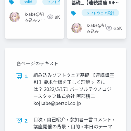
基礎_【連続講座 #4】
solid
ソフトウェア設計
リスコフの置換原則
概要設計から詳細設計
ソフトウェア設計
k-abe@組
を行う
8K
み込みソフ
k-abe@組
トウェアの
6.5K
み込みソ
人
フトウェ
アの人
各ページのテキスト
組み込みソフトウェア基礎 【連続講座
1.
#1】要求仕様を正しく理解す るに
は？ 2022/5/171 パーソルテクノロジ
ースタッフ株式会社 阿部耕二
koji.abe@persol.co.jp
目次 • 自己紹介 • 参加者一言コメント •
2.
講座開催の背景・目的 • 本日のテーマ