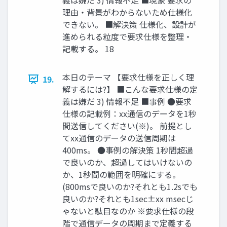
義は嫌だ 3) 情報不足 ■現象 要求の
理由・背景がわからないため仕様化
できない。 ■解決策 仕様化、設計が
進められる粒度で要求仕様を整理・
記載する。 18
本日のテーマ 【要求仕様を正しく理
19.
解するには?】 ■こんな要求仕様の定
義は嫌だ 3) 情報不足 ■事例 ●要求
仕様の記載例：xx通信のデータを1秒
間送信してください(※)。 前提とし
てxx通信のデータの送信周期は
400ms。 ●事例の解決策 1秒間超過
で良いのか、超過してはいけないの
か、1秒間の範囲を明確にする。
(800msで良いのか?それとも1.2sでも
良いのか?それとも1sec±xx msecじ
ゃないと駄目なのか ※要求仕様の段
階で通信データの周期まで定義する