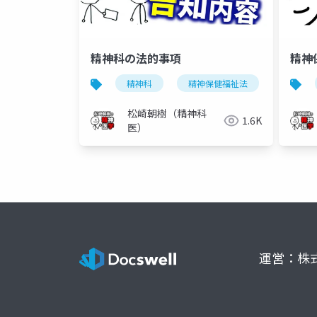
精神科の法的事項
精神
精神科
精神保健福祉法
精神病
松崎朝樹（精神科
1.6K
医）
運営：株