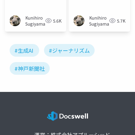
Study Group第48
とテクノロジーの共存:
回」】神戸新聞社様講
神戸新聞社様講演 【産
演資料
総研
Kunihiro
Kunihiro
5.6K
5.7K
AITeC「Generative AI
Sugiyama
Sugiyama
Study Group第48
回」】
#生成AI
#ジャーナリズム
#神戸新聞社
運営：株式会社アプルーシッド