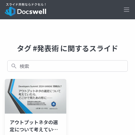
Ope
タグ #発表術 に関するスライド
検索
アウトプットネタの選
定について考えていた