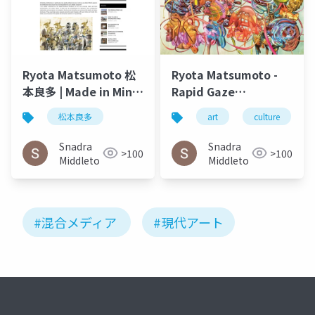
Ryota Matsumoto 松
Ryota Matsumoto -
本良多 | Made in Mind
Rapid Gaze
Autumn 2015
Polynomials
松本良多
art
culture
Embedded in Infinite
Variables | ArtAscent
Snadra
Snadra
>100
>100
Art & Literature
Middleto
Middleto
Journal
#混合メディア
#現代アート