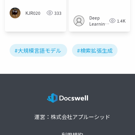
Retrieval for
Efficient Large
KJR020
333
Language Model
Deep
1.4K
Reasoning on
Learning
Knowledge Graphs -
JP
ACL Anthology
#大規模言語モデル
#検索拡張生成
運営：株式会社アプルーシッド
利用規約