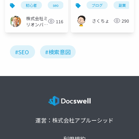
説。Webマーケ歴15年
初心者
seo
マーケティング
ブログ
副業
を凝縮
株式会社ミ
さくちょ
290
116
リオンバリ
ュー
#SEO
#検索意図
運営：株式会社アプルーシッド
利用規約