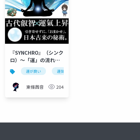
『SYNCHRO』（シンク
ロ）～「運」の流れへ
と導く、”核”となる手
運が良い
運気上昇
スピリチュアル
開運
引書～
東條茜音
204