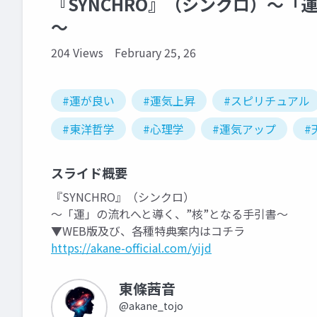
『SYNCHRO』（シンクロ）～「
～
204 Views
February 25, 26
#運が良い
#運気上昇
#スピリチュアル
#東洋哲学
#心理学
#運気アップ
#
スライド概要
『SYNCHRO』（シンクロ）
～「運」の流れへと導く、”核”となる手引書～
▼WEB版及び、各種特典案内はコチラ
https://akane-official.com/yijd
東條茜音
@akane_tojo