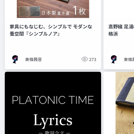
家具にもなじむ、シンプルで モダンな
高野槇 足
畳空間『シンプルノア』
格派
東條茜音
273
東條