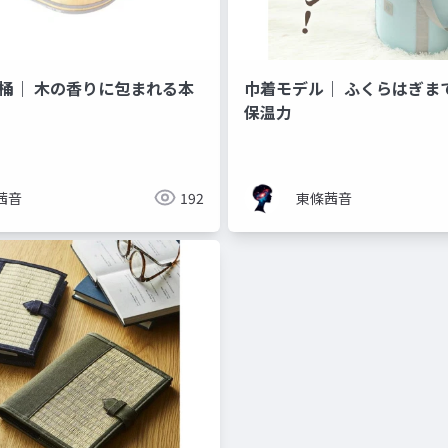
湯桶｜ 木の香りに包まれる本
巾着モデル｜ ふくらはぎま
保温力
茜音
192
東條茜音