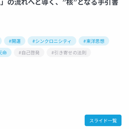
運」の流れへと導く、”核”となる手引書
#開運
#シンクロニシティ
#東洋思想
天命
#自己啓発
#引き寄せの法則
スライド一覧