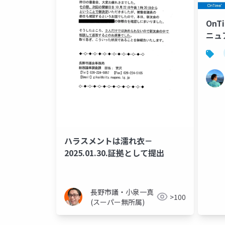
OnT
ニュ
ハラスメントは濡れ衣－
2025.01.30.証拠として提出
長野市議・小泉一真
>100
(スーパー無所属)