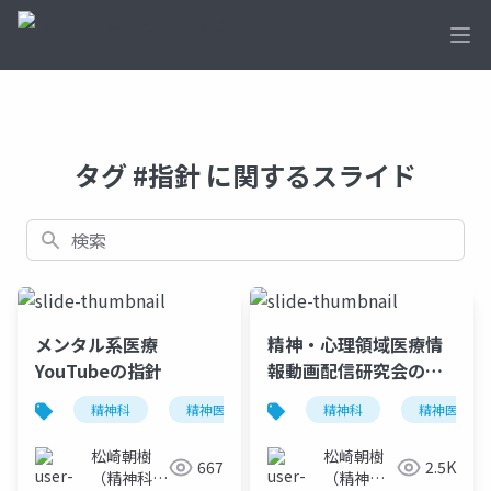
Ope
タグ #指針 に関するスライド
検索
メンタル系医療
精神・心理領域医療情
YouTubeの指針
報動画配信研究会の指
針ver.1.5
精神科
精神医学
メンタル系youtuber
精神科
精神医学
指
松崎朝樹
松崎朝樹
667
2.5K
（精神科
（精神科