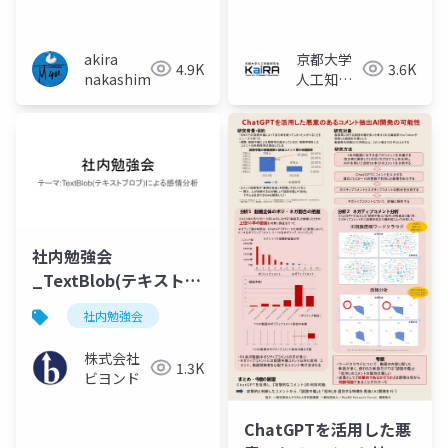
のベースを作る」
akira
京都大学
4.9K
3.6K
nakashima
人工知能
研究会
KaiRA
社内勉強会
_TextBlob(テキストブ
ロブ)による感情分析
社内勉強会
株式会社
1.3K
ビヨンド
ChatGPTを活用した悪