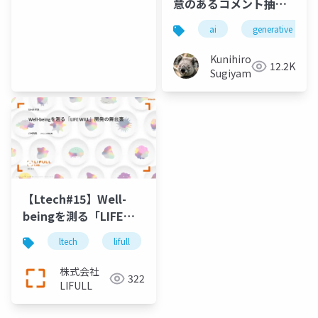
意のあるコメント抽出
AI開発の可能性
ai
generative ai
Kunihiro
12.2K
Sugiyama
【Ltech#15】Well-
beingを測る「LIFE
WILL」開発の舞台裏
ltech
lifull
technology
r&d
株式会社
322
LIFULL