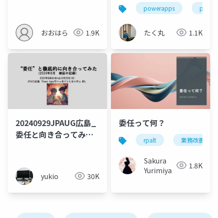
powerapps
power
おおはら
1.9K
たく丸
1.1K
20240929JPAUG広島_
委任って何？
委任と向き合ってみた
rpalt
業務改善
（2024年8月検証の記
録）
Sakura
1.8K
Yurimiya
yukio
30K