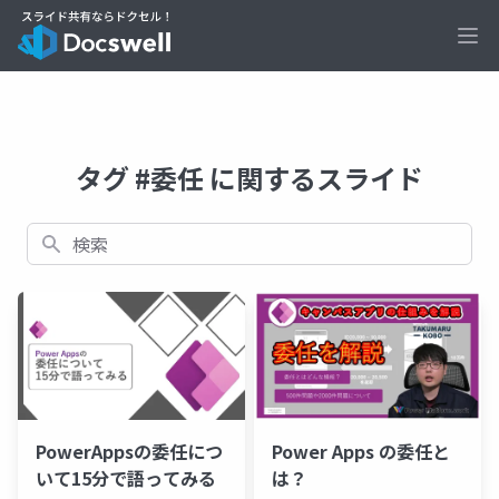
Ope
タグ #委任 に関するスライド
検索
PowerAppsの委任につ
Power Apps の委任と
いて15分で語ってみる
は？