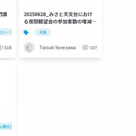
門講
20250628_みさと天文台におけ
る夜間観望会の参加者数の増減要
公開天文台
因についての予備的考察
ロツーリズム
光害
518
Tatsuki Yonezawa
107
公開天文台
博物館
教育