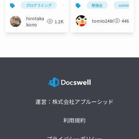
う
プログラミング
型
型システム
勉強会
community
hirotaka
tomio2480
446
1.2K
kono
運営：株式会社アプルーシッド
利用規約
プライバシーポリシー