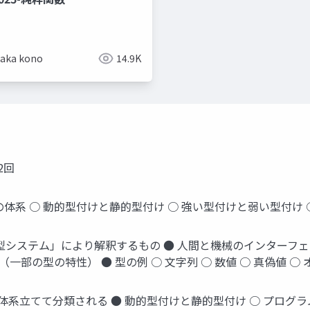
taka kono
14.9K
2回
型の体系 ○ 動的型付けと静的型付け ○ 強い型付けと弱い型付け
の「型システム」により解釈するもの ● 人間と機械のインターフ
一部の型の特性） ● 型の例 ○ 文字列 ○ 数値 ○ 真偽値 ○
に体系立てて分類される ● 動的型付けと静的型付け ○ プログ