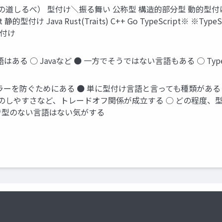
道しるべ） 型付け＼振る舞い 公称型 構造的部分型 動的型付
ript 静的型付け Java Rust(Traits) C++ Go TypeScri
型付け
 ○ Javaなど ● 一方でそうではない言語もある ○ TypeScript ■
ラーを防ぐためにある ● 単に型付け言語と言っても種類がある
しのしやすさなど、トレードオフ関係が成立する ○ どの程度、
言語で型のない言語はない気がする