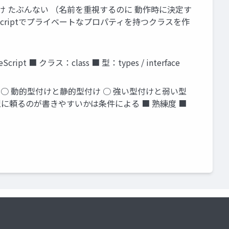
け たぶんない （名前を重視するのに 動作時に決定す
pt※ ※TypeScriptでプライベートなプロパティを持つクラスを作
 クラス：class ■ 型：types / interface
 ○ 動的型付けと静的型付け ○ 強い型付けと弱い型
型に頼るのが書きやすいかは条件による ■ 熟練度 ■