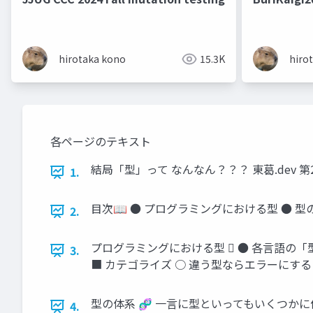
hirotaka kono
15.3K
hiro
各ページのテキスト
結局「型」って なんなん？？？ 東葛.dev 第
1.
目次📖 ● プログラミングにおける型 ● 
2.
プログラミングにおける型 󰞵 ● 各言語
3.
■ カテゴライズ ○ 違う型ならエラーにする（
型の体系 🧬 一言に型といってもいくつか
4.