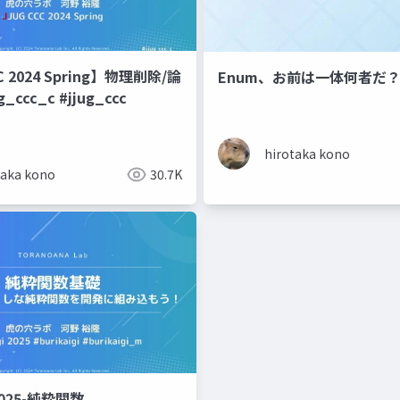
C 2024 Spring】物理削除/論
Enum、お前は一体何者だ
_ccc_c #jjug_ccc
hirotaka kono
taka kono
30.7K
i2025-純粋関数