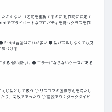
 たぶんない （名前を重視するのに 動作時に決定す
t※ ※TypeScriptでプライベートなプロパティを持つクラスを作
 Script言語はこれが多い ● 型パズルしなくても良
に気づける
ーにする 弱い型付け ● エラーにならないケースがある
って同じ型として扱う ○ リスコフの置換原則を満たし
ったり、関数であったり ○ 諸説あり：ダックタイピ