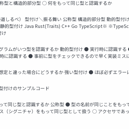
公称型と構造的部分型 ○ 何をもって同じ型と認識するか
しるべ） 型付け＼振る舞い 公称型 構造的部分型 動的型付け
ipt 静的型付け Java Rust(Traits) C++ Go TypeScrip
付け
ログラムがいつ型を認識するか 動的型付け ● 実行時に認識する ●
ル時に認識する ● 事前に型をチェックできるので早く実装ミス
型が想定と違った場合にどうするか 強い型付け ● ほぼ必ずエラ
弱い型付けのサンプルコード
をもって同じ型と認識するか 公称型 ● 型の名前が同じことをも
イス（シグニチャ）をもって同じ型として扱う ○ アクセサであ