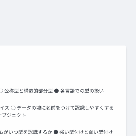
 ○ 公称型と構造的部分型 ● 各言語での型の扱い
ェイス ○ データの塊に名前をつけて認識しやすくする
 オブジェクト
ラムがいつ型を認識するか ● 強い型付けと弱い型付け