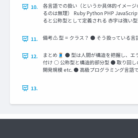
各言語での扱い（というか具体的イメージの
10.
るのは無理） Ruby Python PHP JavaSc
ると公称型として定義される 赤字は強い
備考⚠ 型 = クラス？ ● そう扱っている言語はある
11.
まとめ🧵 ● 型は人間が構造を把握し、エ
12.
付け ○ 公称型と構造的部分型 ● 取り回
開発規模 etc. ● 高級プログラミング
13.