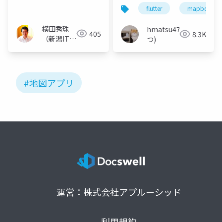
リ｢Maply｣使い方
PostGISを試してみた
flutter
mapbox
横田秀珠
hmatsu47(ま
405
8.3K
（新潟ITコ
つ)
ンサルタン
ト）
#地図アプリ
運営：株式会社アプルーシッド
利用規約