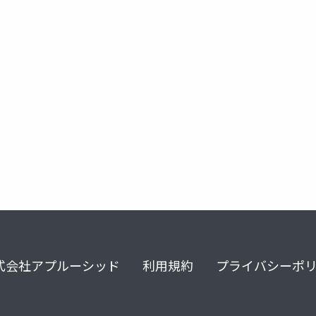
mlp理論
iot
ai
社会技術遷移経路
問題解決
式会社アプルーシッド
利用規約
プライバシーポ