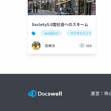
Society5.0型社会へのスキーム
society5.0
デジタルイノベーション
高橋浩
368
運営：株