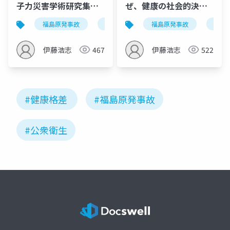
子力災害学術研究集会
ぜ、健康の社会的決定
(20250319)
要因が見逃されてしま
福島原発事故
放射線
トリチウム
福島原発事故
健康の
alp
うのか
伊藤浩志
467
伊藤浩志
522
#健康格差
#福島原発事故
#公衆衛生