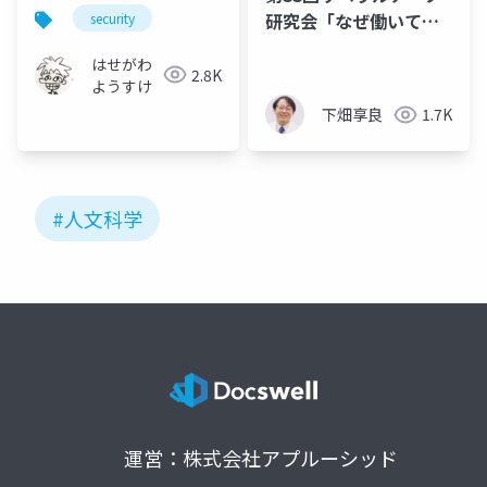
研究会「なぜ働いてい
security
ると本が読めなくなる
はせがわ
のか」
2.8K
ようすけ
下畑享良
1.7K
#人文科学
運営：株式会社アプルーシッド