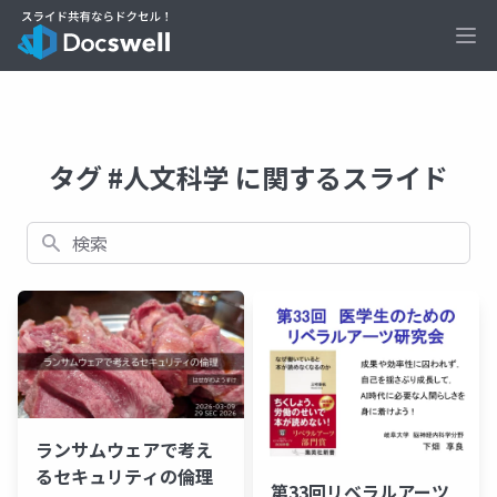
Ope
タグ #人文科学 に関するスライド
検索
ランサムウェアで考え
るセキュリティの倫理
第33回リベラルアーツ