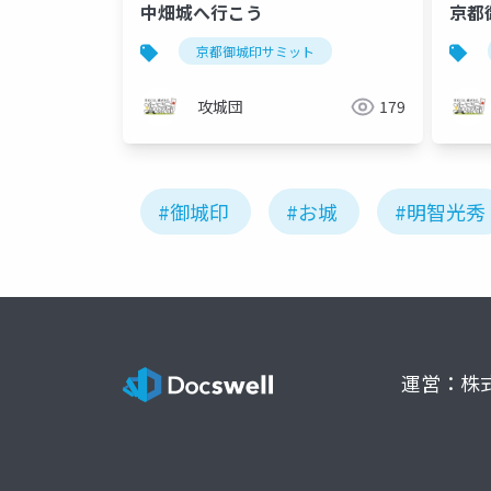
中畑城へ行こう
京都
京都御城印サミット
攻城団
179
#御城印
#お城
#明智光秀
運営：株