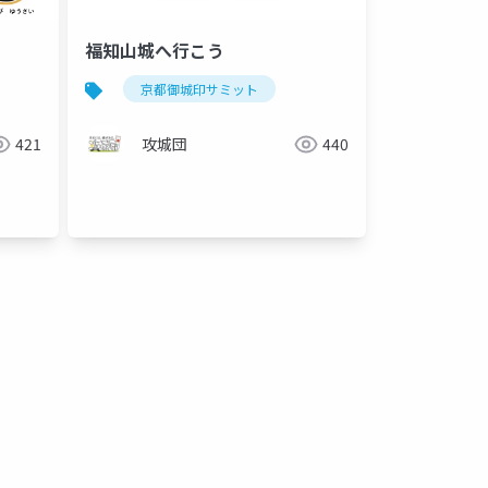
福知山城へ行こう
京都御城印サミット
421
攻城団
440