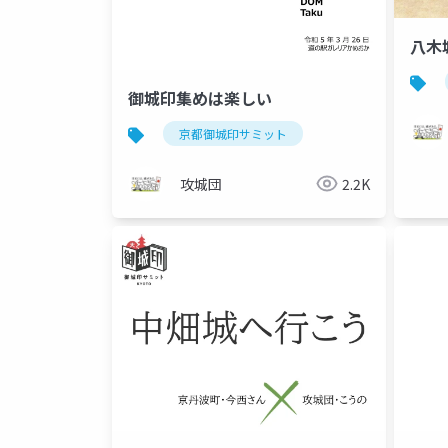
八木
御城印集めは楽しい
京都御城印サミット
攻城団
2.2K