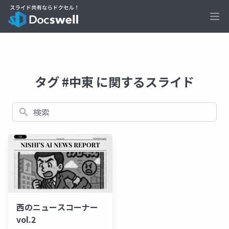
Ope
タグ #中東 に関するスライド
検索
西のニュースコーナー
vol.2