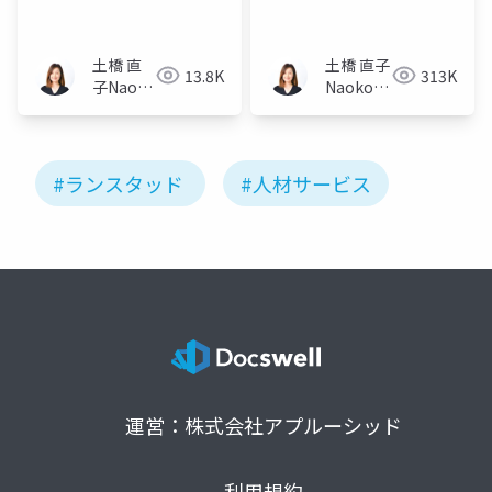
土橋 直
土橋 直子
13.8K
313K
子Naoko
Naoko
Tsuchihashi
Tsuchihashi
#ランスタッド
#人材サービス
運営：株式会社アプルーシッド
利用規約