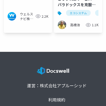
ーキテクチャの考え方
パラドックスを克服で
きるか？
エコシステム
サー
ウェルス
2.2K
ナビ株式
会社 技術
高橋浩
1.1K
広報チー
ム
運営：株式会社アプルーシッド
利用規約