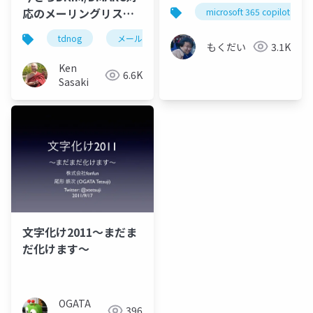
応のメーリングリスト
microsoft 365 copilot
を作った話
tdnog
メール
メーリングリスト
インタ
もくだい
3.1K
Ken
6.6K
Sasaki
文字化け2011〜まだま
だ化けます〜
OGATA
396