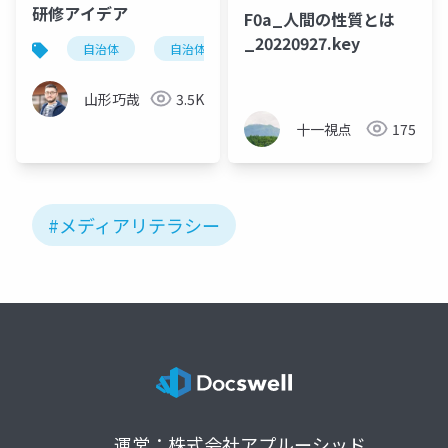
研修アイデア
F0a_人間の性質とは
_20220927.key
自治体
自治体dx
山形巧哉
3.5K
十一視点
175
#メディアリテラシー
運営：株式会社アプルーシッド