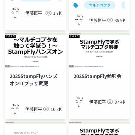
マルチコプタ
stamp
伊藤恒平
1.7K
伊藤恒平
85.9K
2025StampFlyハンズ
2025StampFly勉強会
オンITプラザ武蔵
伊藤恒平
87.4K
伊藤恒平
10.8K