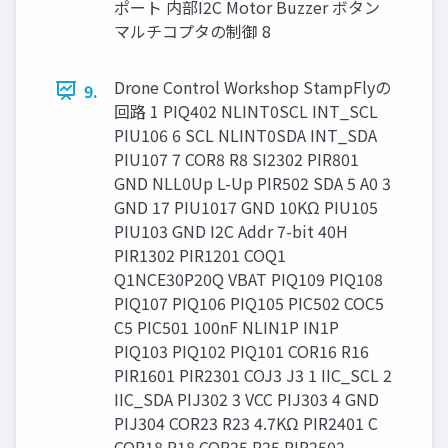
ポート 内部I2C Motor Buzzer ボタン
マルチコプタの制御 8
Drone Control Workshop StampFlyの
9.
回路 1 PIQ402 NLINT0SCL INT_SCL
PIU106 6 SCL NLINT0SDA INT_SDA
PIU107 7 COR8 R8 SI2302 PIR801
GND NLL0Up L-Up PIR502 SDA 5 A0 3
GND 17 PIU1017 GND 10KΩ PIU105
PIU103 GND I2C Addr 7-bit 40H
PIR1302 PIR1201 COQ1
Q1NCE30P20Q VBAT PIQ109 PIQ108
PIQ107 PIQ106 PIQ105 PIC502 COC5
C5 PIC501 100nF NLIN1P IN1P
PIQ103 PIQ102 PIQ101 COR16 R16
PIR1601 PIR2301 COJ3 J3 1 IIC_SCL 2
IIC_SDA PIJ302 3 VCC PIJ303 4 GND
PIJ304 COR23 R23 4.7KΩ PIR2401 C
COR18 R18 COR25 R25 PIR2502