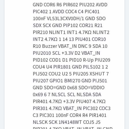
GND COR6 R6 PIR602 PIU202 AVDD
PIC402 1 AVDD COC4 C4 PIC401
100nF VL53L3CXV0DH/1 GND SDO
SDX SCX GND PIP102 COR21 R21
PIR210 NLINT1 INT1 4.7KΩ NLINT2
INT2 4.7KΩ 1 14 13 PIU401 COR10
R10 Buzzer VBAT_IN DNC 9 SDA 10
PIU2010 SCL +3.3V D2 VBAT_IN
PID102 COD1 D1 PID10 R-Up PIU209
COU4 U4 PIR1801 GND PILS102 1 2
PIJ502 COU2 U2 5 PIU205 XSHUT 7
PIU207 GPIO1 BMI270 GND PIJ501
GND SDO=GND 0x68 SDO=VDDIO
0x69 6 7 NLSCL SCL NLSDA SDA
PIR401 4.7KΩ +3.3V PIU407 4.7KΩ
PIR301 4.7KΩ VBAT_IN PIC302 COC3
C3 PIC301 100nF COR4 R4 PIR1401
NLSCK SCK 1N4148WT COJ5 J5
PIR201 4.7KΩ VBAT_IN VBAT_IN GND