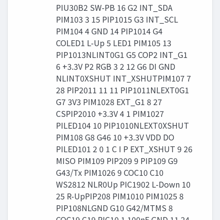
PIU30B2 SW-PB 16 G2 INT_SDA
PIM103 3 15 PIP1015 G3 INT_SCL
PIM104 4 GND 14 PIP1014 G4
COLED1 L-Up 5 LED1 PIM105 13
PIP1013NLINT0G1 G5 COP2 INT_G1
6 +3.3V P2 RGB 3 2 12 G6 DI GND
NLINT0XSHUT INT_XSHUTPIM107 7
28 PIP2011 11 11 PIP1011NLEXT0G1
G7 3V3 PIM1028 EXT_G1 8 27
CSPIP2010 +3.3V 4 1 PIM1027
PILED104 10 PIP1010NLEXT0XSHUT
PIM108 G8 G46 10 +3.3V VDD DO
PILED101 2 0 1 C I P EXT_XSHUT 9 26
MISO PIM109 PIP209 9 PIP109 G9
G43/Tx PIM1026 9 COC10 C10
WS2812 NLR0Up PIC1902 L-Down 10
25 R-UpPIP208 PIM1010 PIM1025 8
PIP108NLGND G10 G42/MTMS 8
COC19 C19 PIC10 1 100nF GND 11 24