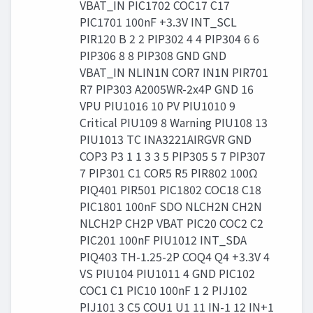
VBAT_IN PIC1702 COC17 C17
PIC1701 100nF +3.3V INT_SCL
PIR120 B 2 2 PIP302 4 4 PIP304 6 6
PIP306 8 8 PIP308 GND GND
VBAT_IN NLIN1N COR7 IN1N PIR701
R7 PIP303 A2005WR-2x4P GND 16
VPU PIU1016 10 PV PIU1010 9
Critical PIU109 8 Warning PIU108 13
PIU1013 TC INA3221AIRGVR GND
COP3 P3 1 1 3 3 5 PIP305 5 7 PIP307
7 PIP301 C1 COR5 R5 PIR802 100Ω
PIQ401 PIR501 PIC1802 COC18 C18
PIC1801 100nF SDO NLCH2N CH2N
NLCH2P CH2P VBAT PIC20 COC2 C2
PIC201 100nF PIU1012 INT_SDA
PIQ403 TH-1.25-2P COQ4 Q4 +3.3V 4
VS PIU104 PIU1011 4 GND PIC102
COC1 C1 PIC10 100nF 1 2 PIJ102
PIJ101 3 C5 COU1 U1 11 IN-1 12 IN+1