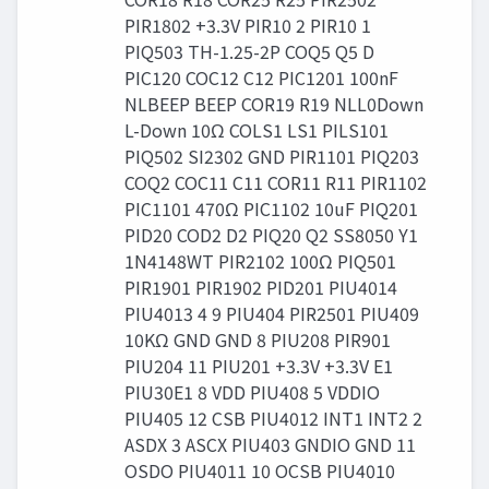
PIR1802 +3.3V PIR10 2 PIR10 1
PIQ503 TH-1.25-2P COQ5 Q5 D
PIC120 COC12 C12 PIC1201 100nF
NLBEEP BEEP COR19 R19 NLL0Down
L-Down 10Ω COLS1 LS1 PILS101
PIQ502 SI2302 GND PIR1101 PIQ203
COQ2 COC11 C11 COR11 R11 PIR1102
PIC1101 470Ω PIC1102 10uF PIQ201
PID20 COD2 D2 PIQ20 Q2 SS8050 Y1
1N4148WT PIR2102 100Ω PIQ501
PIR1901 PIR1902 PID201 PIU4014
PIU4013 4 9 PIU404 PIR2501 PIU409
10KΩ GND GND 8 PIU208 PIR901
PIU204 11 PIU201 +3.3V +3.3V E1
PIU30E1 8 VDD PIU408 5 VDDIO
PIU405 12 CSB PIU4012 INT1 INT2 2
ASDX 3 ASCX PIU403 GNDIO GND 11
OSDO PIU4011 10 OCSB PIU4010