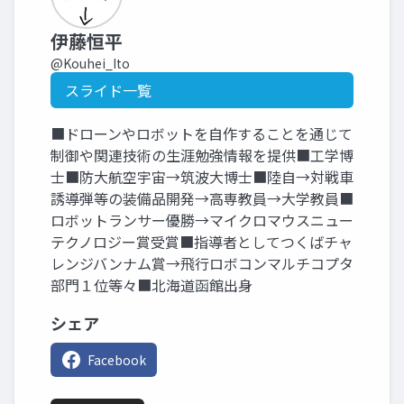
伊藤恒平
@Kouhei_Ito
スライド一覧
■ドローンやロボットを自作することを通じて
制御や関連技術の生涯勉強情報を提供■工学博
士■防大航空宇宙→筑波大博士■陸自→対戦車
誘導弾等の装備品開発→高専教員→大学教員■
ロボットランサー優勝→マイクロマウスニュー
テクノロジー賞受賞■指導者としてつくばチャ
レンジバンナム賞→飛行ロボコンマルチコプタ
部門１位等々■北海道函館出身
シェア
Facebook