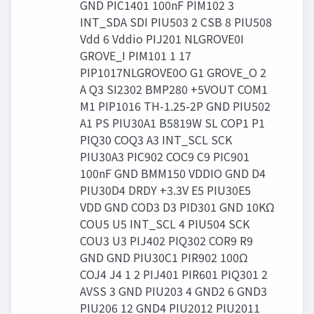
GND PIC1401 100nF PIM102 3
INT_SDA SDI PIU503 2 CSB 8 PIU508
Vdd 6 Vddio PIJ201 NLGROVE0I
GROVE_I PIM101 1 17
PIP1017NLGROVE0O G1 GROVE_O 2
A Q3 SI2302 BMP280 +5VOUT COM1
M1 PIP1016 TH-1.25-2P GND PIU502
A1 PS PIU30A1 B5819W SL COP1 P1
PIQ30 COQ3 A3 INT_SCL SCK
PIU30A3 PIC902 COC9 C9 PIC901
100nF GND BMM150 VDDIO GND D4
PIU30D4 DRDY +3.3V E5 PIU30E5
VDD GND COD3 D3 PID301 GND 10KΩ
COU5 U5 INT_SCL 4 PIU504 SCK
COU3 U3 PIJ402 PIQ302 COR9 R9
GND GND PIU30C1 PIR902 100Ω
COJ4 J4 1 2 PIJ401 PIR601 PIQ301 2
AVSS 3 GND PIU203 4 GND2 6 GND3
PIU206 12 GND4 PIU2012 PIU2011