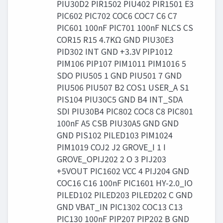
PIU30D2 PIR1502 PIU402 PIR1501 E3
PIC602 PIC702 COC6 COC7 C6 C7
PIC601 100nF PIC701 100nF NLCS CS
COR15 R15 4.7KΩ GND PIU30E3
PID302 INT GND +3.3V PIP1012
PIM106 PIP107 PIM1011 PIM1016 5
SDO PIU505 1 GND PIU501 7 GND
PIU506 PIU507 B2 COS1 USER_A S1
PIS104 PIU30C5 GND B4 INT_SDA
SDI PIU30B4 PIC802 COC8 C8 PIC801
100nF A5 CSB PIU30A5 GND GND
GND PIS102 PILED103 PIM1024
PIM1019 COJ2 J2 GROVE_I 1 I
GROVE_OPIJ202 2 O 3 PIJ203
+5VOUT PIC1602 VCC 4 PIJ204 GND
COC16 C16 100nF PIC1601 HY-2.0_IO
PILED102 PILED203 PILED202 C GND
GND VBAT_IN PIC1302 COC13 C13
PIC130 100nF PIP207 PIP202 B GND