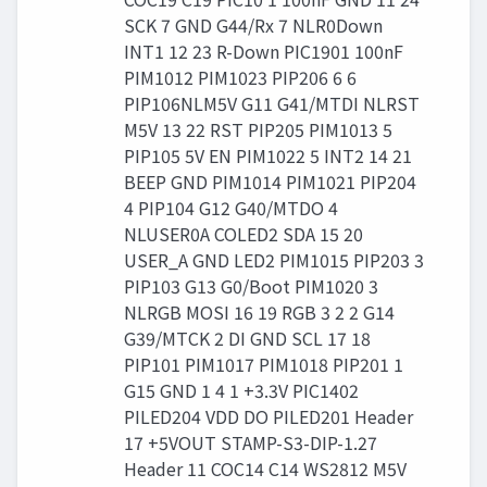
SCK 7 GND G44/Rx 7 NLR0Down
INT1 12 23 R-Down PIC1901 100nF
PIM1012 PIM1023 PIP206 6 6
PIP106NLM5V G11 G41/MTDI NLRST
M5V 13 22 RST PIP205 PIM1013 5
PIP105 5V EN PIM1022 5 INT2 14 21
BEEP GND PIM1014 PIM1021 PIP204
4 PIP104 G12 G40/MTDO 4
NLUSER0A COLED2 SDA 15 20
USER_A GND LED2 PIM1015 PIP203 3
PIP103 G13 G0/Boot PIM1020 3
NLRGB MOSI 16 19 RGB 3 2 2 G14
G39/MTCK 2 DI GND SCL 17 18
PIP101 PIM1017 PIM1018 PIP201 1
G15 GND 1 4 1 +3.3V PIC1402
PILED204 VDD DO PILED201 Header
17 +5VOUT STAMP-S3-DIP-1.27
Header 11 COC14 C14 WS2812 M5V