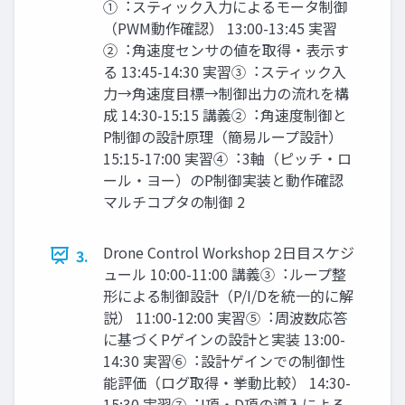
①︓スティック⼊⼒によるモータ制御
（PWM動作確認） 13:00-13:45 実習
②︓⾓速度センサの値を取得・表⽰す
る 13:45-14:30 実習③︓スティック⼊
⼒→⾓速度⽬標→制御出⼒の流れを構
成 14:30-15:15 講義②︓⾓速度制御と
P制御の設計原理（簡易ループ設計）
15:15-17:00 実習④︓3軸（ピッチ・ロ
ール・ヨー）のP制御実装と動作確認
マルチコプタの制御 2
Drone Control Workshop 2⽇⽬スケジ
3.
ュール 10:00-11:00 講義③︓ループ整
形による制御設計（P/I/Dを統⼀的に解
説） 11:00-12:00 実習⑤︓周波数応答
に基づくPゲインの設計と実装 13:00-
14:30 実習⑥︓設計ゲインでの制御性
能評価（ログ取得・挙動⽐較） 14:30-
15:30 実習⑦︓I項・D項の導⼊による