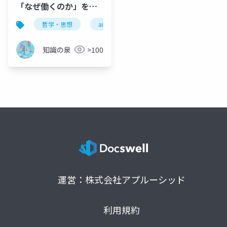
「なぜ働くのか」を再
定義する
哲学・思想
ai
労働の哲学
ポスト労働社
知識の泉
>100
運営：株式会社アプルーシッド
利用規約