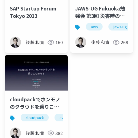
SAP Startup Forum
JAWS-UG Fukuoka勉
Tokyo 2013
強会 第3回 災害時の対
応とAWSの力
aws
jaws-ug
後藤 和貴
160
後藤 和貴
268
cloudpackでホンモノ
のクラウドを乗りこな
そう
cloudpack
aws
後藤 和貴
382