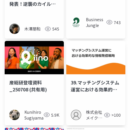
発表！逆襲のカイル
君！
Business
743
Jungle
木澤朋和
545
産総研登壇資料
39.マッチングシステム
_250708 (共有用)
運営における効果的な
情報発信戦略
Kunihiro
株式会社
5.9K
>100
Sugiyama
メイクア
ップ