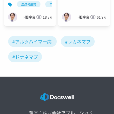
将来の展望・改訂版
して行うために
疾患修飾薬
アルツハイマー病
抗体療法
下畑享良
18.8K
下畑享良
61.9K
#アルツハイマー病
#レカネマブ
#ドナネマブ
運営：株式会社アプルーシッド