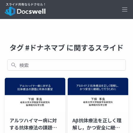
Ope
タグ #ドナネマブ に関するスライド
検索
アルツハイマー病に対
Aβ抗体療法を正しく理
する抗体療法の課題と
解し，かつ安全に継続