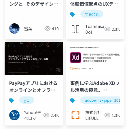
ングと そのデザインプ
体験価値起点のUXデザ
ロセス
インプロセスの考察
学会発表
Toshihisa
蜜葉
410
2.3K
Doi
PayPayアプリにおける
事例に学ぶAdobe XDフ
オンラインとオフライ
ル活用の極意。
ンのユーザー体験 /
Photoshop /
yjtc
adobe max japan 2017
YJTC19 in Shibuya B-5
Illustratorとの 連携か
#yjtc
ら仕様書作成まで
Yahoo!デ
株式会社
2.4K
1.3K
ベロッパ
LIFULL
ーネット