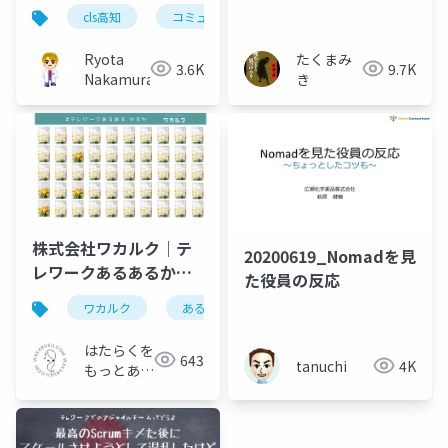
アクセスとは？Airwall
cls高知
コミュニティマーケティング
とは？
Ryota
たくまみ
3.6K
9.7K
Nakamura
き
株式会社ワカルク｜テ
20200619_Nomadを見
レワークあるあるかる
た役員の反応
た
ワカルク
あるあるカルタ
テレワーク
リ
はたらくを
643
tanuchi
4K
もっとあか
るく｜株式
会社ワカル
ク