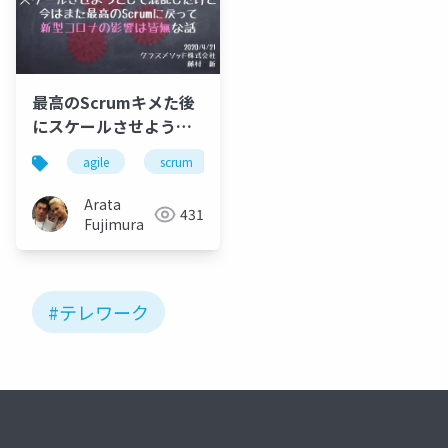
最高のScrumキメた後
にスケールさせようと
して混乱したけど今は
agile
scrum
remote
また最高のScrumに戻
って新型コロナの影響
Arata
431
は皆無な話
Fujimura
#テレワーク