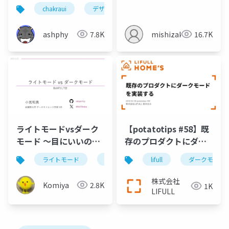
chakraui
デザイントークン
ashphy
7.8K
mishizaki
16.7K
ライトモードvsダーク
【potatotips #58】既
モード ～目にいいのは
存のプロダクトにダー
どっち？～
クモードを実装する
ライトモード
ダークモード
lifull
外観モード
ダークモード
株式会社
Komiya
2.8K
1K
LIFULL