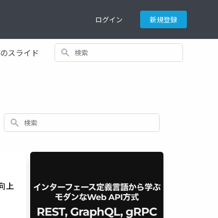
ログイン
新規登録
検索
てのスライド
検索