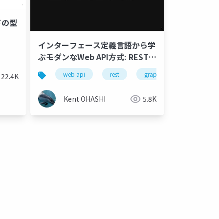
ドの型
インターフェース定義言語から学
ぶモダンなWeb API方式: REST,
GraphQL, gRPC
web api
rest
graphql
grpc
22.4K
Kent OHASHI
5.8K