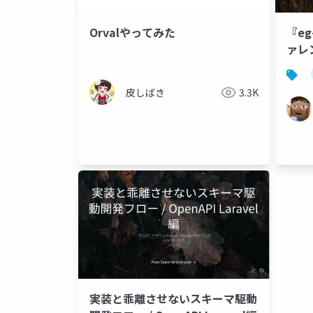
Orvalやってみた
『e
ァレ
皮しばき
3.3K
実装と乖離させないスキーマ駆動