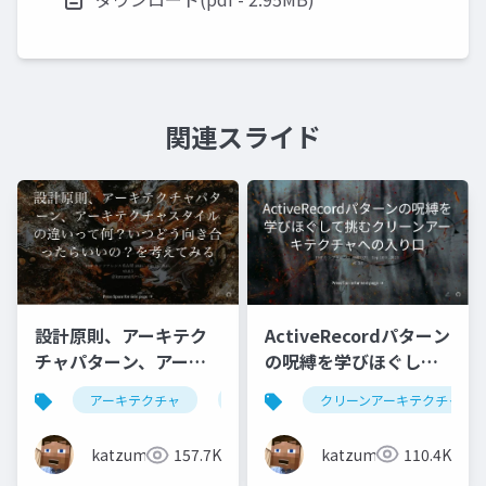
関連スライド
ActiveRecordパターン
設計原則、アーキテク
の呪縛を学びほぐして
チャパターン、アーキ
挑むクリーンアーキテ
テクチャスタイルの違
クリーンアーキテクチャ
アーキテクチャ
設計原則
クチャへの入り口
いって何？いつどう向
き合ったらいいの？を
katzumi
110.4K
katzumi
157.7K
考えてみる