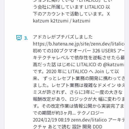
う会社に所属しています LITALICO 以
下のアカウントで活動しています。 X
katzum k2tzumi / katzumi
アドカレがプチバズしました
3.
https://b.hatena.ne.jp/site/zenn.dev/litalico
初めての100ブクマオーバー 326 USERS アー
キテクチャレベルで依存性を逆転させたら最
高だった話 はじめに LITALICO の @katzumi
です。2020 年に LITALICO へ Join して以
来、 ずっとレセプト業務の開発に携わってき
ました。レセプト業務は複雑なドメイン ゆえ
ミスが許されず、さらに3年に一度の大きな
報酬改定があり、ロジックが大 幅に変わりま
す。その改定作業は情報公開から実装完了ま
での期間が約3ヶ月... テクノロジー
2024/12/19 08:19 zenn.dev/litalico アーキテ
クチャ あとで読む 設計 開発 DDD