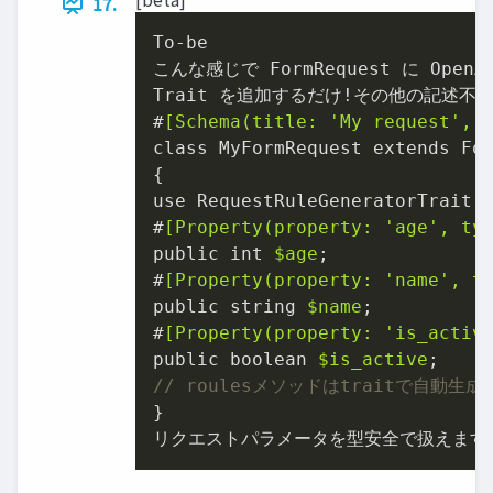
17.
To-be

こんな感じで FormRequest に OpenA
Trait を追加するだけ!その他の記述不要
#
[Schema(title: 
'My request'
, 
class MyFormRequest extends For
{

use RequestRuleGeneratorTrait, 
#
[Property(property: 
'age'
, ty
public int 
$age
;

#
[Property(property: 
'name'
, t
public string 
$name
;

#
[Property(property: 
'is_activ
public boolean 
$is_active
// roulesメソッドはtraitで自動生
}

リクエストパラメータを型安全で扱えます