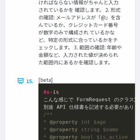
ければならない情報がちゃんと入力
されているかを 確認します。 2. 形式
の確認: メールアドレスが「@」を含
んでいるか、クレジットカード番号
が数字のみで構成され ているかな
ど、特定の形式に合っているかをチ
ェックします。 3. 範囲の確認: 年齢や
金額など、入力された値が決められ
た範囲内にあるかを確認します。
[beta]
15.
As
-is

こんな感じで FormRequest のクラス
/**

* 
@property
 int $age

* 
@property
 string $name

* 
@property
 bool $is_active
