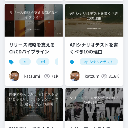
リリース戦略を支える
APIシナリオテストを書
CI/CDパイプライン
くべき10の理由
ci
cd
test
apiシナリオテスト
katzumi
71K
katzumi
31.6K