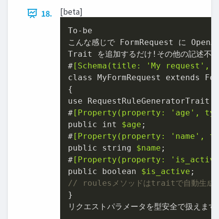
[beta]
18.
To-be

こんな感じで FormRequest に OpenA
Trait を追加するだけ!その他の記述不要
#
[Schema(title: 
'My request'
, 
class MyFormRequest extends For
{

use RequestRuleGeneratorTrait, 
#
[Property(property: 
'age'
, ty
public int 
$age
;

#
[Property(property: 
'name'
, t
public string 
$name
;

#
[Property(property: 
'is_activ
public boolean 
$is_active
// roulesメソッドはtraitで自動生
}

リクエストパラメータを型安全で扱えます