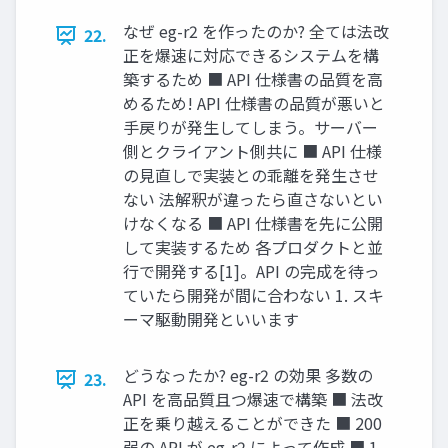
なぜ eg-r2 を作ったのか? 全ては法改
22.
正を爆速に対応できるシステムを構
築するため ■ API 仕様書の品質を高
めるため! API 仕様書の品質が悪いと
手戻りが発生してしまう。サーバー
側とクライアント側共に ■ API 仕様
の見直しで実装との乖離を発生させ
ない 法解釈が違ったら直さないとい
けなくなる ■ API 仕様書を先に公開
して実装するため 各プロダクトと並
行で開発する[1]。API の完成を待っ
ていたら開発が間に合わない 1. スキ
ーマ駆動開発といいます
どうなったか? eg-r2 の効果 多数の
23.
API を高品質且つ爆速で構築 ■ 法改
正を乗り越えることができた ■ 200
弱の API が eg-r2 によって作成 ■ 1