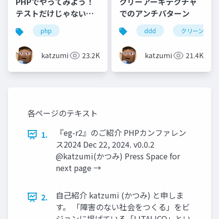
クリーアーキテクチャ
PHPでやってみよう！
でのアンチパターン
テストだけじゃない、
デシジョンテーブル
ddd
クリーンアー
php
（決定表）実装の勘所
katzumi
21.4K
katzumi
23.2K
各ページのテキスト
『eg-r2』のご紹介 PHPカンファレン
1.
ス2024 Dec 22, 2024. v0.0.2
@katzumi(かつみ) Press Space for
next page →
自己紹介 katzumi (かつみ) と申しま
2.
す。 「障害のない社会をつくる」をビ
ジョンに掲げている「LITALICO」とい