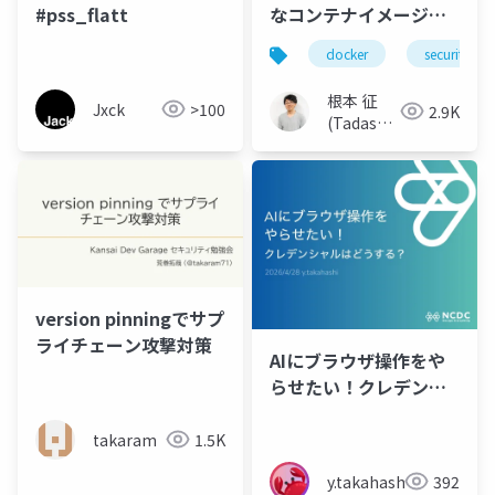
#pss_flatt
なコンテナイメージを
作るための新しいアプ
docker
security
ローチ：Hardened
Container Images
根本 征
Jxck
>100
2.9K
(Tadashi
Nemoto)
version pinningでサプ
ライチェーン攻撃対策
AIにブラウザ操作をや
らせたい！クレデンシ
ャルはどうする？
takaram
1.5K
y.takahashi
392