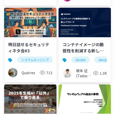
明日話せるセキュリテ
コンテナイメージの脆
ィネタ会#3
弱性を削減する新しい
アプローチ：
システムエンジニア
セキュリティ
docker
devops
Hardened Container
Images
根本 征
Quatrex
713
1.3K
(Tadashi
Nemoto)