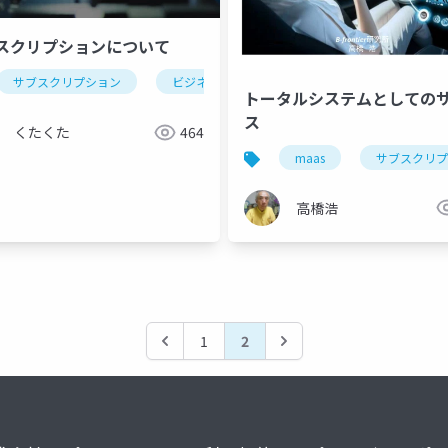
スクリプションについて
サブスクリプション
フリーミアム
プラットフォーム
ビジネス
サブスク
図解
収益モデル
ビジネスモデ
トータルシステムとしての
ス
くたくた
464
maas
サブスクリプ
高橋浩
1
2