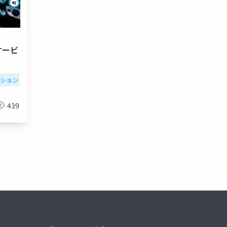
ル
起業
失敗例
リーン
スタートアップ
イノベーション
サービ
ションモデル
サブスクリプション
whim
maasプラット
439