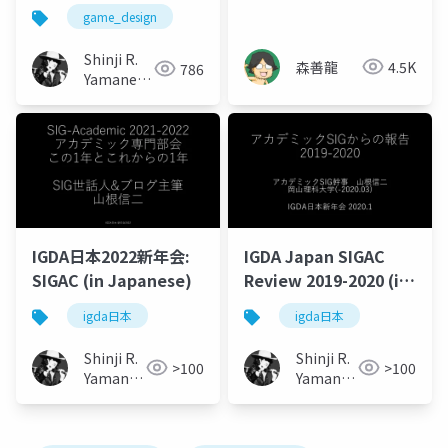
た学生教育の現場につ
game_design
いて
Shinji R.
森善龍
4.5K
786
Yamane
(山根信二)
IGDA日本2022新年会:
IGDA Japan SIGAC
SIGAC (in Japanese)
Review 2019-2020 (in
Japanese)
igda日本
igda日本
Shinji R.
Shinji R.
>100
>100
Yamane
Yamane
(山根信
(山根信
二)
二)