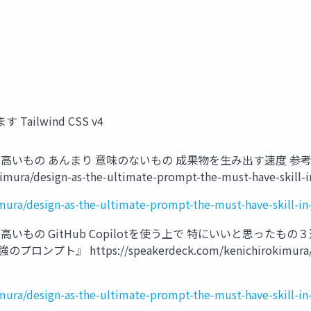
ailwind CSS v4
高いもの あんまり 意味のないもの 成果物を生み出す速度 参考：Ken‘
mura/design-as-the-ultimate-prompt-the-must-have-skill-in
ura/design-as-the-ultimate-prompt-the-must-have-skill-in-
が高いもの GitHub Copilotを使う上で 特にいいと思った
ロンプト』 https://speakerdeck.com/kenichirokimura/desi
ura/design-as-the-ultimate-prompt-the-must-have-skill-in-