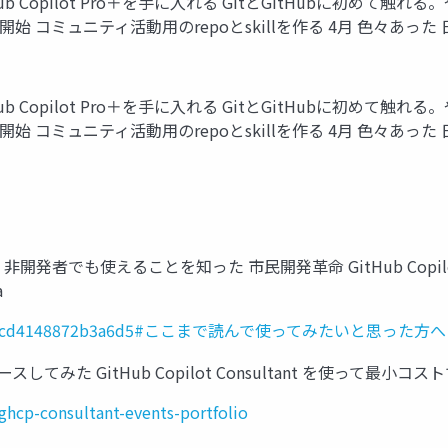
itHub Copilot Pro＋を手に入れる GitとGitHubに
管理を開始 コミュニティ活動用のrepoとskillを作る 4月 色
itHub Copilot Pro＋を手に入れる GitとGitHubに
管理を開始 コミュニティ活動用のrepoとskillを作る 4月 色
非開発者でも使えることを知った 市民開発革命 GitHub Co
a
ms/1074fcd4148872b3a6d5#ここまで読んで使ってみたいと思った方へ
スしてみた GitHub Copilot Consultant を使って
ghcp-consultant-events-portfolio