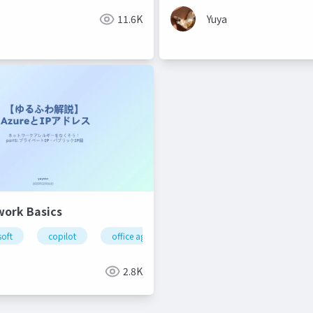
vd
初心者
11.6K
Yuya
work Basics
soft
copilot
office agent
2.8K