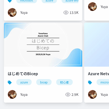
microsoft
azure
azure virtual desktop
a
Yuya
Yuya
13.5K
はじめてのBicep
Azure Net
azure
bicep
初心者
micro
Yuya
2.9K
Yuya