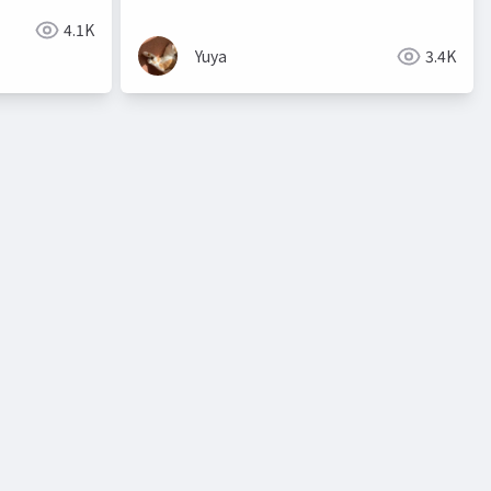
4.1K
Yuya
3.4K