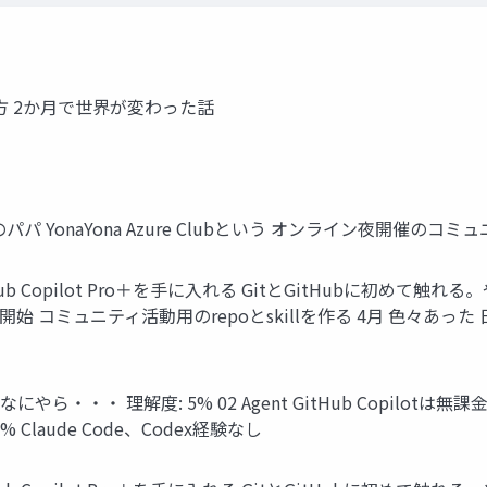
き合い方 2か月で世界が変わった話
務の2児のパパ YonaYona Azure Clubという オンライン夜開催のコ
itHub Copilot Pro＋を手に入れる GitとGitHubに
管理を開始 コミュニティ活動用のrepoとskillを作る 4月 色
がなにやら・・・ 理解度: 5% 02 Agent GitHub Copilotは無
laude Code、Codex経験なし