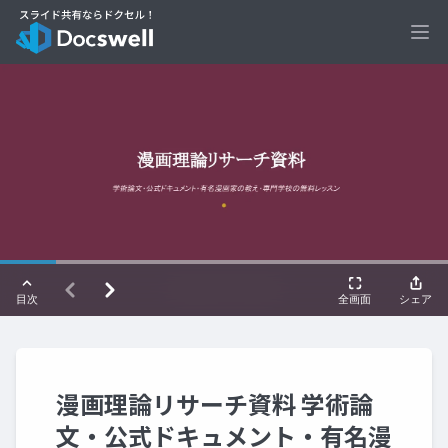
Ope
漫画理論リサーチ資料 学術論
文・公式ドキュメント・有名漫