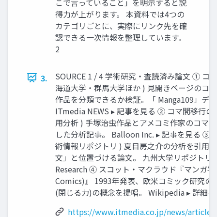
こで言っていること」を明示すると説
得力が上がります。 本資料では4つの
カテゴリごとに、実際にリンク先を確
認できる一次情報を整理しています。
2
SOURCE 1 / 4 学術研究・査読済み論文 ① コ
3.
海道大学・群馬大学ほか ) 見開きページのコ
作品を分類できるか検証。「 Manga109」
ITmedia NEWS ▸ 記事を見る ② コマ間移
用分析 ) 手塚治虫作品とアメコミ作家のコマ
した分析記事。 Balloon Inc. ▸ 記事を見る
術情報リポジトリ ) 夏目房之介の分析を引用
文」と位置づける論文。 九州大学リポジトリ▸ PD
Research ④ スコット・マクラウド『マンガ学 (Un
Comics)』 1993年発表、欧米コミック研
(閉じる力)の概念を提唱。 Wikipedia ▸ 詳細を
https://www.itmedia.co.jp/news/article