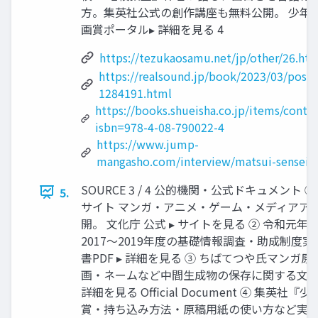
方。集英社公式の創作講座も無料公開。 少年
画賞ポータル▸ 詳細を見る 4
https://tezukaosamu.net/jp/other/26.ht
https://realsound.jp/book/2023/03/post-
1284191.html
https://books.shueisha.co.jp/items/conte
isbn=978-4-08-790022-4
https://www.jump-
mangasho.com/interview/matsui-sensei-v
SOURCE 3 / 4 公的機関・公式ドキュメン
5.
サイト マンガ・アニメ・ゲーム・メディアアー
開。 文化庁 公式 ▸ サイトを見る ② 令和元
2017〜2019年度の基礎情報調査・助成制度
書PDF ▸ 詳細を見る ③ ちばてつや氏マンガ原
画・ネームなど中間生成物の保存に関する文化庁
詳細を見る Official Document ④ 集
賞・持ち込み方法・原稿用紙の使い方など実