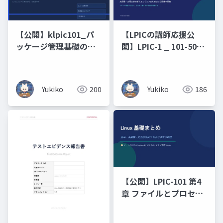
【公開】klpic101_パ
【LPICの講師応援公
ッケージ管理基礎の攻
開】LPIC-1 _ 101-500
略
原理原則と図解（未経
験・文系出身の新人エ
ンジニアのための 7 日
Yukiko
200
Yukiko
186
間集中研修）コマンド
暗記ではなく、なぜそ
う動くのかを図で理解
する編
【公開】LPIC-101 第4
章 ファイルとプロセス
の管理（プロセス_ジョ
ブ管理）