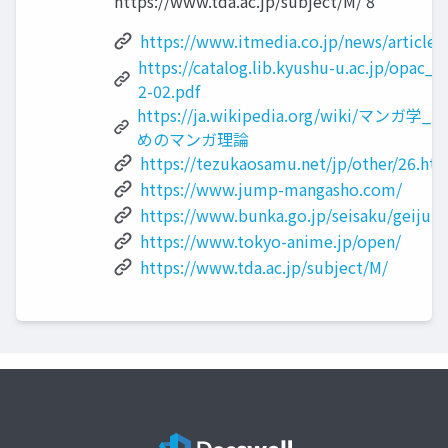
https://www.tda.ac.jp/subject/M/ 8
https://www.itmedia.co.jp/news/article
https://catalog.lib.kyushu-u.ac.jp/opa
2-02.pdf
https://ja.wikipedia.org/wiki/
めのマンガ理論
https://tezukaosamu.net/jp/other/26.ht
https://www.jump-mangasho.com/
https://www.bunka.go.jp/seisaku/geijut
https://www.tokyo-anime.jp/open/
https://www.tda.ac.jp/subject/M/