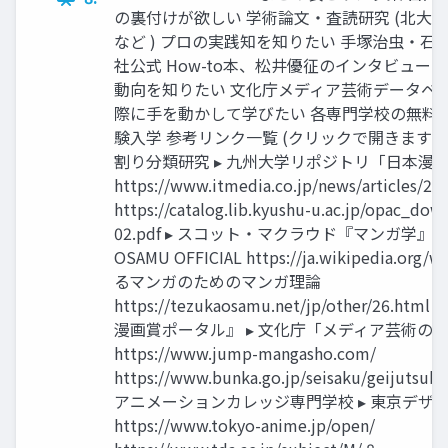
の裏付けが欲しい 学術論文・査読研究 (北大
など ) プロの実践知を知りたい 手塚治虫・
社公式 How-to本、松井優征のインタビュー
動向を知りたい 文化庁メディア芸術データベ
際に手を動かして学びたい 各専門学校の無料
験入学 参考リンク一覧 (クリックで開きます ) 
割り分類研究 ▸ 九州大学リポジトリ「日本漫
https://www.itmedia.co.jp/news/articles/2
https://catalog.lib.kyushu-u.ac.jp/opac_do
02.pdf ▸ スコット・マクラウド『マンガ学』 ▸ 
OSAMU OFFICIAL https://ja.wikipedia.
るマンガのためのマンガ理論
https://tezukaosamu.net/jp/other/26.
漫画賞ポータル』 ▸ 文化庁「メディア芸術の
https://www.jump-mangasho.com/
https://www.bunka.go.jp/seisaku/geijutsu
アニメーションカレッジ専門学校 ▸ 東京デザ
https://www.tokyo-anime.jp/open/