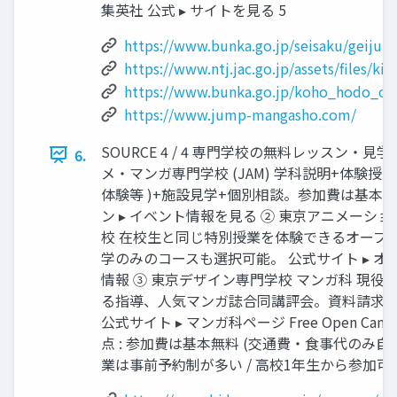
集英社 公式 ▸ サイトを見る 5
https://www.bunka.go.jp/seisaku/geijut
https://www.ntj.jac.go.jp/assets/files/k
https://www.bunka.go.jp/koho_hodo_os
https://www.jump-mangasho.com/
SOURCE 4 / 4 専門学校の無料レッスン・見学
6.
メ・マンガ専門学校 (JAM) 学科説明+体験授
体験等 )+施設見学+個別相談。参加費は基本無
ン ▸ イベント情報を見る ② 東京アニメーシ
校 在校生と同じ特別授業を体験できるオープ
学のみのコースも選択可能。 公式サイト ▸ オ
情報 ③ 東京デザイン専門学校 マンガ科 現役
る指導、人気マンガ誌合同講評会。資料請求
公式サイト ▸ マンガ科ページ Free Open Ca
点 : 参加費は基本無料 (交通費・食事代のみ自己負
業は事前予約制が多い / 高校1年生から参加可能