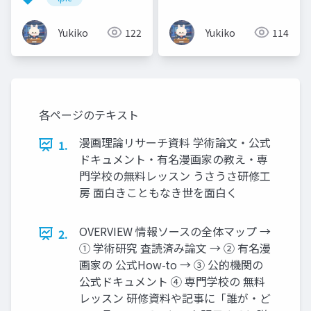
知ろう！ハードウェ
経験・文系出身者向け
ア・ソフトウェア・
入門ガイド
Yukiko
122
Yukiko
114
OS・Linux「難しそ
う」と思わなくて大丈
夫🐰 ラーメン店に例え
てやさしく解説しま
す！
各ページのテキスト
漫画理論リサーチ資料 学術論文・公式
1.
ドキュメント・有名漫画家の教え・専
門学校の無料レッスン うさうさ研修工
房 面白きこともなき世を面白く
OVERVIEW 情報ソースの全体マップ →
2.
① 学術研究 査読済み論文 → ② 有名漫
画家の 公式How-to → ③ 公的機関の
公式ドキュメント ④ 専門学校の 無料
レッスン 研修資料や記事に「誰が・ど