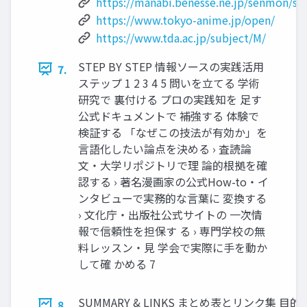
https://manabi.benesse.ne.jp/senmon/sc
https://www.tokyo-anime.jp/open/
https://www.tda.ac.jp/subject/M/
STEP BY STEP 情報ソースの実践活用
7.
ステップ 1 2 3 4 5 問いを立てる 学術
研究で 裏付ける プロの実践知を 足す
公式ドキュメントで 補強する 体験で
検証する 「なぜこの技法が有効か」を
言語化したい論点を決める › 査読論
文・大学リポジトリで理 論的根拠を確
認する › 著名漫画家の公式How-to・イ
ンタビューで実務的な言葉に 変換する
› 文化庁・出版社公式サイトの 一次情
報で信頼性を担保す る › 専門学校の無
料レッスン・見 学会で実際に手を動か
して確 かめる 7
SUMMARY & LINKS まとめ表とリンク集 目
8.