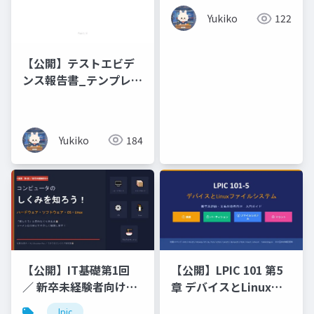
Yukiko
122
【公開】テストエビデ
ンス報告書_テンプレー
ト
Yukiko
184
【公開】IT基礎第1回
【公開】LPIC 101 第5
／ 新卒未経験者向けコ
章 デバイスとLinuxフ
ンピュータのしくみを
ァイルシステム新卒未
lpic