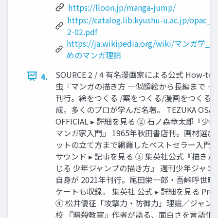
https://lloon.jp/manga-jump/
https://catalog.lib.kyushu-u.ac.jp/opa
2-02.pdf
https://ja.wikipedia.org/wiki/
めのマンガ理論
SOURCE 2 / 4 有名漫画家による公式 How-to
4.
虫『マンガの描き方 ―似顔絵から長編まで ―』 
刊行。絵をつくる /案をつくる/漫画をつくるの
成。多くのプロが学んだ名著。 TEZUKA OSA
OFFICIAL ▸ 詳細を見る ② 石ノ森章太郎『
マンガ家入門』 1965年秋田書店刊。画材選び
ットの立て方まで網羅したベストセラー入門書
サウンド ▸ 記事を見る ③ 集英社公式『描きたい
じる 少年ジャンプの描き方』 週刊少年ジャン
自身が 2021年刊行。尾田栄一郎・吾峠呼世晴
ケートも収録。 集英社 公式 ▸ 詳細を見る Pro M
④ 松井優征「攻撃力・防御力」理論／ジャン
校 『暗殺教室』作者が語る、面白さを言語化