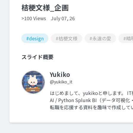
桔梗文様_企画
>100 Views
July 07, 26
#design
#桔梗文様
#永遠の愛
#晴
スライド概要
Yukiko
@yukiko_it
はじめまして、yukikoと申します。 I
AI / Python Splunk BI（
転職を応援する資料を趣味で作成して