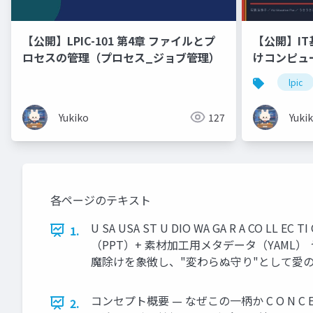
【公開】LPIC-101 第4章 ファイルとプ
【公開】IT
ロセスの管理（プロセス_ジョブ管理）
けコンピュ
ドウェア・
lpic
Linux「
🐰 ラー
Yukiko
127
Yuki
ます！
各ページのテキスト
U SA USA ST U DIO WA GA R A 
1.
（PPT）+ 素材加工用メタデータ（YAML
魔除けを象徴し、"変わらぬ守り"として愛の誓いと重なる
コンセプト概要 — なぜこの一柄か C O N C 
2.