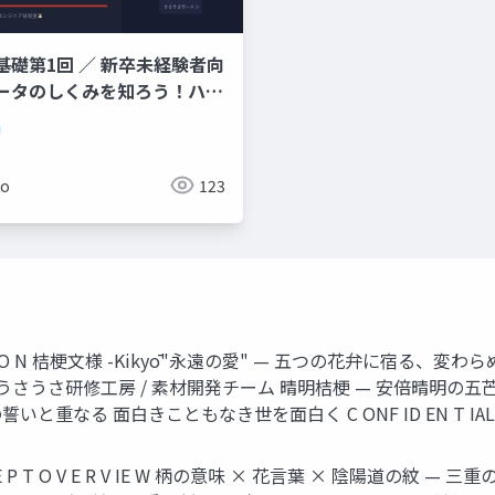
基礎第1回 ／ 新卒未経験者向
ータのしくみを知ろう！ハー
ソフトウェア・OS・
難しそう」と思わなくて大丈夫
メン店に例えてやさしく解説し
ko
123
CO LL EC TI O N 桔梗文様 -Kikyō"永遠の愛" — 五つの花
） うさうさ研修工房 / 素材開発チーム 晴明桔梗 — 安倍晴明
 面白きこともなき世を面白く C ONF ID EN T IAL / PR 
E P T O V E R V IE W 柄の意味 × 花言葉 × 陰陽道の