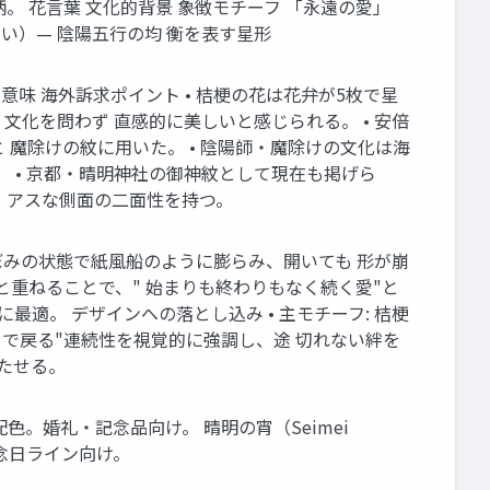
。 花言葉 文化的背景 象徴モチーフ 「永遠の愛」
い）— 陰陽五行の均 衡を表す星形
味 海外訴求ポイント • 桔梗の花は花弁が5枚で星
文化を問わず 直感的に美しいと感じられる。 • 安倍
魔除けの紋に用いた。 • 陰陽師・魔除けの文化は海
 • 京都・晴明神社の御神紋として現在も掲げら
リ アスな側面の二面性を持つ。
 • 桔梗はつぼみの状態で紙風船のように膨らみ、開いても 形が崩
と重ねることで、" 始まりも終わりもなく続く愛"と
適。 デザインへの落とし込み • 主モチーフ: 桔梗
きで戻る"連続性を視覚的に強調し、途 切れない絆を
持たせる。
配色。婚礼・記念品向け。 晴明の宵（Seimei
記念日ライン向け。