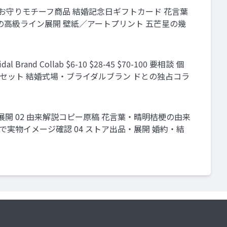
紋"としてのお守りモチーフ商品 結婚記念日ギフトカード 花言葉
高級ライン展開 壁紙／アートプリント 五芒星の幾
dal Brand Collab $6-10 $28-45 $70-100 要相談 個
ルセット 結婚式場・ブライダルブラン ドとの独占コラ
展開 02 由来解説コピー原稿 花言葉・晴明桔梗の由来
実物イメージ確認 04 ストア出品・展開 婚約・結