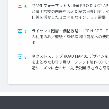
商品化フォーマット & 用途 PR O D U CT
6.
と晴明桔梗の由来を添えた記念日専用デザイ
何美を活かしたミニマルなインテリア需要
ライセンス階層・価格戦略 L I CE N SE T I E RS & P
7.
人利用のみ／壁紙・SNS投 稿 1商品への
ボ
ネクストステップ ROAD MAP 01 デ
8.
をまとめたお守り用リーフレット制作 03 
婚シーズンに合わせて先行公開 うさうさ研修