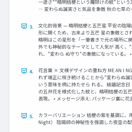
一途さ""晴明桔梗という魔除けの紋"という
― 変わらぬ誠実さと気品を象徴 秋の七草の
文化的背景 — 晴明桔梗と五芒星 平安の陰
3.
形に開くため、古来より五芒 星の象徴とされ
晴明はこの星形を「一筆書きで元の場所に戻
外でも神秘的なテーマとして人気が 高く、"
れ、"変わら ぬ守り"の象徴になっている。
花言葉 × 文様デザインの重ね方 ME AN I N
4.
れず端正に咲き続けることから"変わらぬ誠実
いう意味を柄に持たせら れる。 結婚記念日・
の五弁花を様式化した紋と、晴明桔梗の五芒星
表現。 • メッセージ添え: パッケージ裏
カラーバリエーション 桔梗の紫を基調に、用途別
5.
Night） 陰陽師の神秘性を強調した夜空の