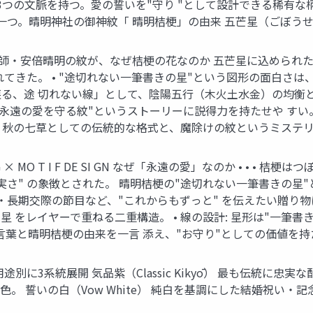
3つの文脈を持つ。愛の誓いを"守り "として設計できる稀有な柄
一つ。晴明神社の御神紋「 晴明桔梗」の由来 五芒星（ごぼうせ
陽師・安倍晴明の紋が、なぜ桔梗の花なのか 五芒星に込められた意
てきた。 • "途切れない一筆書きの星"という図形の面白さは、
る、途 切れない線」として、陰陽五行（木火土水金）の均衡と 
永遠の愛を守る紋"というストーリーに説得力を持たせや すい。
 • 秋の七草としての伝統的な格式と、魔除けの紋というミステ
G × MO T I F DE SI GN なぜ「永遠の愛」なのか • •
さ" の象徴とされた。 晴明桔梗の"途切れない一筆書きの星"
長期交際の節目など、"これからもずっと" を伝えたい贈り物に最
 をレイヤーで重ねる二重構造。 • 線の設計: 星形は"一筆書
に花言葉と晴明桔梗の由来を一言 添え、"お守り"としての価値を
に3系統展開 気品紫（Classic Kikyō） 最も伝統に忠実な
配色。 誓いの白（Vow White） 純白を基調にした結婚祝い・