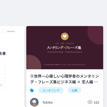
⑤世界一心優しい心理学者のメンタリン
グ・フレーズ集ビジネス編 × 恋人編 ×
浄土真宗のこころ _ Business ・
メンタリング
仏教
Romance ・ Words of Buddhist
Compassion
Yukiko
162