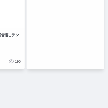
報告書_テン
190