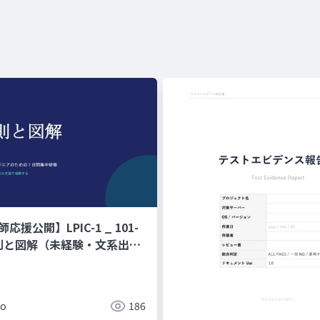
師応援公開】LPIC-1 _ 101-
原則と図解（未経験・文系出身
ジニアのための 7 日間集中研
ド暗記ではなく、なぜそう動
で理解する編
ko
186