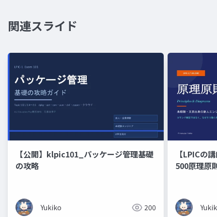
関連スライド
【公開】klpic101_パッケージ管理基礎
【LPICの講
の攻略
500原理
の新人エン
修）コマン
くのかを図
Yukiko
200
Yuki