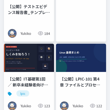
Compassion
【公開】テストエビデ
ンス報告書_テンプレー
ト
Yukiko
184
【公開】IT基礎第1回
【公開】LPIC-101 第4
／ 新卒未経験者向けコ
章 ファイルとプロセス
ンピュータのしくみを
の管理（プロセス_ジョ
lpic
知ろう！ハードウェ
ブ管理）
ア・ソフトウェア・
Yukiko
123
Yukiko
122
OS・Linux「難しそ