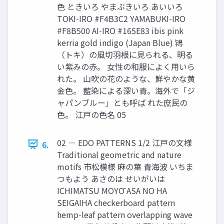
色 ときいろ やまぶきいろ あいいろ
TOKI-IRO #F4B3C2 YAMABUKI-IRO
#F8B500 AI-IRO #165E83 ibis pink
kerria gold indigo (Japan Blue) 鴇
（トキ）の風切羽根に見られる、明る
い紫みの赤。 女性の和服によく用いら
れた。 山吹の花のような、鮮やかな黄
金色。 藍染による深い青。海外で「ジ
ャパンブルー」とも呼ば れた庶民の
色。 江戸の色名 05
02 ― EDO PATTERNS 1/2 江戸の文様
6.
Traditional geometric and nature
motifs 市松模様 麻の葉 青海波 いちま
つもよう あさのは せいがいは
ICHIMATSU MOYŌ ASA NO HA
SEIGAIHA checkerboard pattern
hemp-leaf pattern overlapping wave