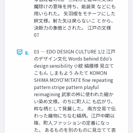
魔除けの意味を持ち、能装束 などにも
用いられた。 矢羽根をモチーフにした
絣文様。射た矢は戻らないこ とから、
決断力の象徴とされた。 江戸の文様
07
03 ― EDO DESIGN CULTURE 1/2 江戸
8.
のデザイン文化 Words behind Edo's
design sensibility 小紋 縞模様 見立て
こもん しまもよう みたて KOMON
SHIMA MOYŌ MITATE fine repeating
pattern stripe pattern playful
reimagining 武家の裃に使われた細か
い染め文様。のちに町人に も広がり、
粋な柄として発展した。 南方交易で伝
わった織物にちなむ縞柄。江戸中期以
降、町人ファッションの定番になっ
た。 あるものを別のものに見立てて表