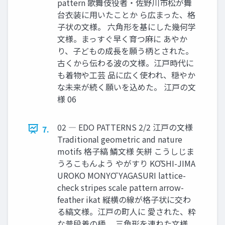
pattern 歌舞伎役者・佐野川市松が舞
台衣装に用いたことか ら広まった、格
子状の文様。 六角形を基にした幾何学
文様。まっすぐ早く育つ麻に あやか
り、子どもの成長を願う柄とされた。
古くから伝わる波の文様。江戸時代に
も着物や工芸 品に広く使われ、穏やか
な未来が続く願いを込めた。 江戸の文
様 06
02 ― EDO PATTERNS 2/2 江戸の文様
7.
Traditional geometric and nature
motifs 格子縞 鱗文様 矢絣 こうしじま
うろこもんよう やがすり KŌSHI-JIMA
UROKO MONYŌ YAGASURI lattice-
check stripes scale pattern arrow-
feather ikat 縦横の線が格子状に交わ
る縞文様。江戸の町人に 愛された、粋
な普段着の柄。 三角形を連ねた文様。