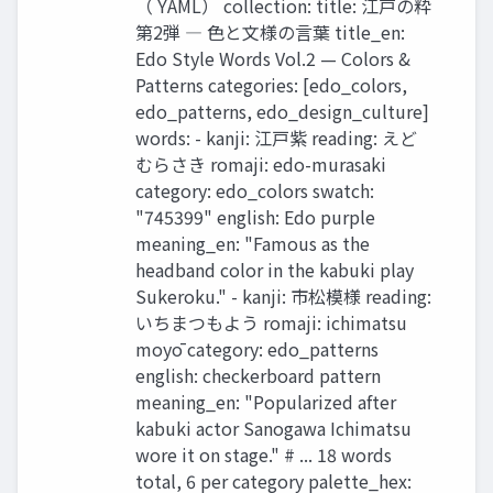
（ YAML） collection: title: 江戸の粋
第2弾 ― 色と文様の言葉 title_en:
Edo Style Words Vol.2 — Colors &
Patterns categories: [edo_colors,
edo_patterns, edo_design_culture]
words: - kanji: 江戸紫 reading: えど
むらさき romaji: edo-murasaki
category: edo_colors swatch:
"745399" english: Edo purple
meaning_en: "Famous as the
headband color in the kabuki play
Sukeroku." - kanji: 市松模様 reading:
いちまつもよう romaji: ichimatsu
moyō category: edo_patterns
english: checkerboard pattern
meaning_en: "Popularized after
kabuki actor Sanogawa Ichimatsu
wore it on stage." # ... 18 words
total, 6 per category palette_hex: