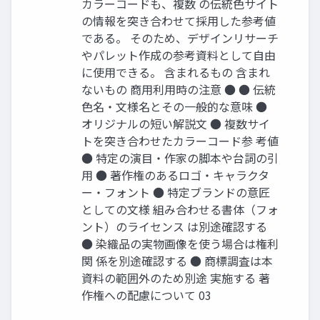
カラーコードも、複数 の伝統色サイト
の情報を突き合わせて採用した参考値
である。 そのため、デザインリサーチ
やパレット作成の参考資料として自由
に使用できる。 含まれるもの 含まれ
ないもの 商用利用時の注意 ● ● 伝統
色名・文様名とその一般的な意味 ●
オリジナルの短い解説文 ● 複数サイ
トを突き合わせたカラーコード参 考値
● 特定の演目・作家の脚本や台詞の引
用 ● 著作権のあるロゴ・キャラクタ
ー・フォント ● 特定ブランドの意匠
としての文様 組み合わせる書体（フォ
ント）のライセンス は別途確認する
● 染織品の実物画像を使う場合は権利
関 係を別途確認する ● 商標調査は本
資料の範囲外のため別途 実施する 著
作権への配慮について 03