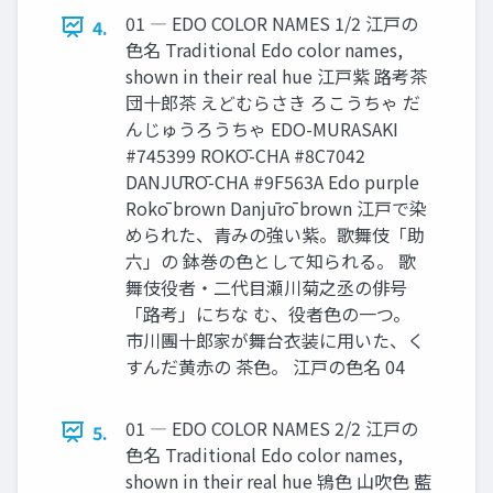
01 ― EDO COLOR NAMES 1/2 江戸の
4.
色名 Traditional Edo color names,
shown in their real hue 江戸紫 路考茶
団十郎茶 えどむらさき ろこうちゃ だ
んじゅうろうちゃ EDO-MURASAKI
#745399 ROKŌ-CHA #8C7042
DANJŪRŌ-CHA #9F563A Edo purple
Rokō brown Danjūrō brown 江戸で染
められた、青みの強い紫。歌舞伎「助
六」の 鉢巻の色として知られる。 歌
舞伎役者・二代目瀬川菊之丞の俳号
「路考」にちな む、役者色の一つ。
市川團十郎家が舞台衣装に用いた、く
すんだ黄赤の 茶色。 江戸の色名 04
01 ― EDO COLOR NAMES 2/2 江戸の
5.
色名 Traditional Edo color names,
shown in their real hue 鴇色 山吹色 藍