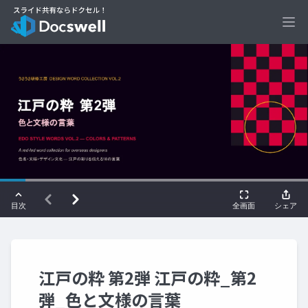
Ope
江戸の粋 第2弾 江戸の粋_第2
弾_色と文様の言葉