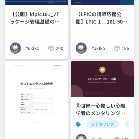
【公開】klpic101_パ
【LPICの講師応援公
ッケージ管理基礎の攻
開】LPIC-1 _ 101-500
略
原理原則と図解（未経
験・文系出身の新人エ
ンジニアのための 7 日
Yukiko
200
Yukiko
186
間集中研修）コマンド
暗記ではなく、なぜそ
う動くのかを図で理解
する編
⑤世界一心優しい心理
学者のメンタリング・
フレーズ集ビジネス編
メンタリング
仏教
× 恋人編 × 浄土真宗の
こころ _ Business ・