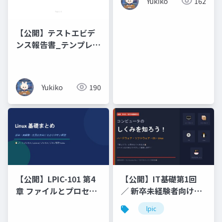
Yukiko
162
Romance ・ Words of
Buddhist
Compassion
【公開】テストエビデ
ンス報告書_テンプレー
ト
Yukiko
190
【公開】LPIC-101 第4
【公開】IT基礎第1回
章 ファイルとプロセス
／ 新卒未経験者向けコ
の管理（プロセス_ジョ
ンピュータのしくみを
lpic
ブ管理）
知ろう！ハードウェ