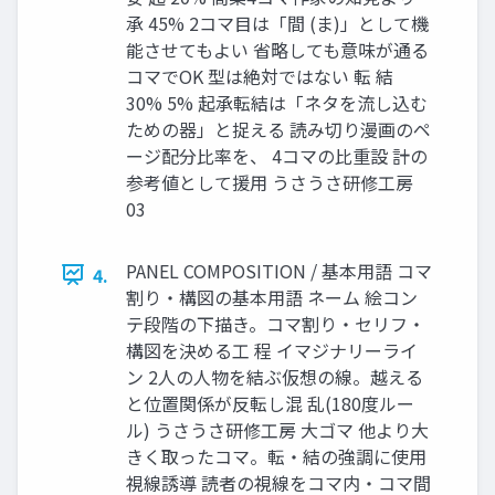
承 45% 2コマ目は「間 (ま)」として機
能させてもよい 省略しても意味が通る
コマでOK 型は絶対ではない 転 結
30% 5% 起承転結は「ネタを流し込む
ための器」と捉える 読み切り漫画のペ
ージ配分比率を、 4コマの比重設 計の
参考値として援用 うさうさ研修工房
03
PANEL COMPOSITION / 基本用語 コマ
4.
割り・構図の基本用語 ネーム 絵コン
テ段階の下描き。コマ割り・セリフ・
構図を決める工 程 イマジナリーライ
ン 2人の人物を結ぶ仮想の線。越える
と位置関係が反転し混 乱(180度ルー
ル) うさうさ研修工房 大ゴマ 他より大
きく取ったコマ。転・結の強調に使用
視線誘導 読者の視線をコマ内・コマ間