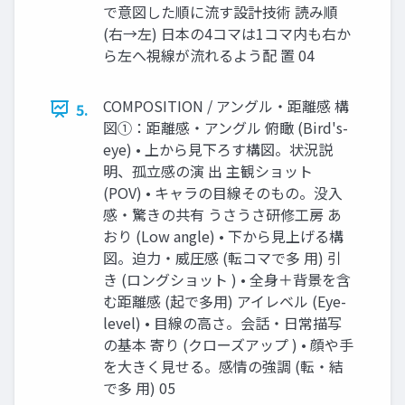
で意図した順に流す設計技術 読み順
(右→左) 日本の4コマは1コマ内も右か
ら左へ視線が流れるよう配 置 04
COMPOSITION / アングル・距離感 構
5.
図①：距離感・アングル 俯瞰 (Bird's-
eye) • 上から見下ろす構図。状況説
明、孤立感の演 出 主観ショット
(POV) • キャラの目線そのもの。没入
感・驚きの共有 うさうさ研修工房 あ
おり (Low angle) • 下から見上げる構
図。迫力・威圧感 (転コマで多 用) 引
き (ロングショット ) • 全身＋背景を含
む距離感 (起で多用) アイレベル (Eye-
level) • 目線の高さ。会話・日常描写
の基本 寄り (クローズアップ ) • 顔や手
を大きく見せる。感情の強調 (転・結
で多 用) 05