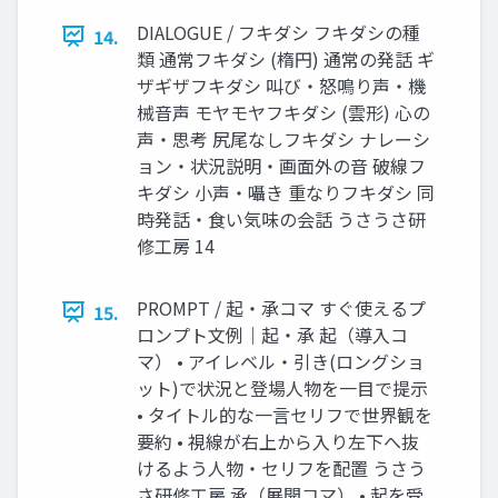
DIALOGUE / フキダシ フキダシの種
14.
類 通常フキダシ (楕円) 通常の発話 ギ
ザギザフキダシ 叫び・怒鳴り声・機
械音声 モヤモヤフキダシ (雲形) 心の
声・思考 尻尾なしフキダシ ナレーシ
ョン・状況説明・画面外の音 破線フ
キダシ 小声・囁き 重なりフキダシ 同
時発話・食い気味の会話 うさうさ研
修工房 14
PROMPT / 起・承コマ すぐ使えるプ
15.
ロンプト文例｜起・承 起（導入コ
マ） • アイレベル・引き(ロングショ
ット)で状況と登場人物を一目で提示
• タイトル的な一言セリフで世界観を
要約 • 視線が右上から入り左下へ抜
けるよう人物・セリフを配置 うさう
さ研修工房 承（展開コマ） • 起を受