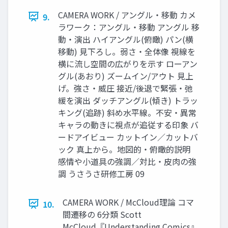
CAMERA WORK / アングル・移動 カメ
9.
ラワーク：アングル・移動 アングル 移
動・演出 ハイアングル(俯瞰) パン(横
移動) 見下ろし。弱さ・全体像 視線を
横に流し空間の広がりを示す ローアン
グル(あおり) ズームイン/アウト 見上
げ。強さ・威圧 接近/後退で緊張・弛
緩を演出 ダッチアングル(傾き) トラッ
キング(追跡) 斜め水平線。不安・異常
キャラの動きに視点が追従する印象 バ
ードアイビュー カットイン／カットバ
ック 真上から。地図的・俯瞰的説明
感情や小道具の強調／対比・皮肉の強
調 うさうさ研修工房 09
CAMERA WORK / McCloud理論 コマ
10.
間遷移の 6分類 Scott
McCloud『Understanding Comics』