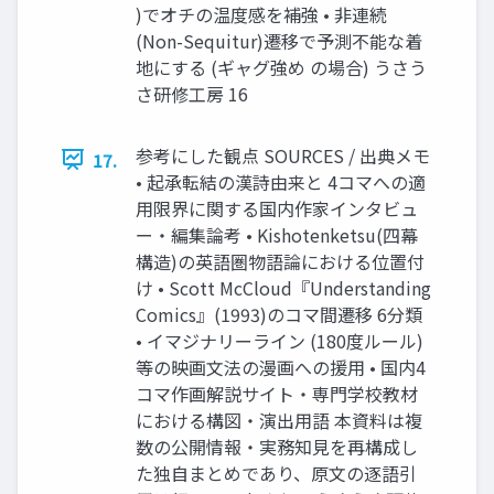
)でオチの温度感を補強 • 非連続
(Non-Sequitur)遷移で予測不能な着
地にする (ギャグ強め の場合) うさう
さ研修工房 16
参考にした観点 SOURCES / 出典メモ
17.
• 起承転結の漢詩由来と 4コマへの適
用限界に関する国内作家インタビュ
ー・編集論考 • Kishotenketsu(四幕
構造)の英語圏物語論における位置付
け • Scott McCloud『Understanding
Comics』(1993)のコマ間遷移 6分類
• イマジナリーライン (180度ルール)
等の映画文法の漫画への援用 • 国内4
コマ作画解説サイト・専門学校教材
における構図・演出用語 本資料は複
数の公開情報・実務知見を再構成し
た独自まとめであり、原文の逐語引