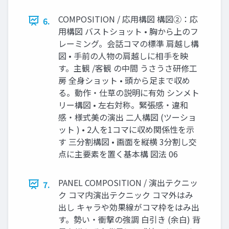
COMPOSITION / 応用構図 構図②：応
6.
用構図 バストショット • 胸から上のフ
レーミング。会話コマの標準 肩越し構
図 • 手前の人物の肩越しに相手を映
す。主観 /客観 の中間 うさうさ研修工
房 全身ショット • 頭から足まで収め
る。動作・仕草の説明に有効 シンメト
リー構図 • 左右対称。緊張感・違和
感・様式美の演出 二人構図 (ツーショ
ット ) • 2人を1コマに収め関係性を示
す 三分割構図 • 画面を縦横 3分割し交
点に主要素を置く基本構 図法 06
PANEL COMPOSITION / 演出テクニッ
7.
ク コマ内演出テクニック コマ外はみ
出し キャラや効果線がコマ枠をはみ出
す。勢い・衝撃の強調 白引き (余白) 背