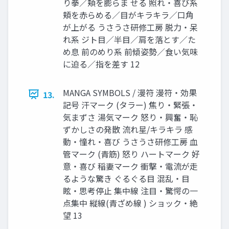
り拳／頬を膨らま せる 照れ・喜び系
頬を赤らめる／目がキラキラ／口角
が上がる うさうさ研修工房 脱力・呆
れ系 ジト目／半目／肩を落とす／た
め息 前のめり系 前傾姿勢／食い気味
に迫る／指を差す 12
MANGA SYMBOLS / 漫符 漫符・効果
13.
記号 汗マーク (タラー) 焦り・緊張・
気まずさ 湯気マーク 怒り・興奮・恥
ずかしさの発散 流れ星/キラキラ 感
動・憧れ・喜び うさうさ研修工房 血
管マーク (青筋) 怒り ハートマーク 好
意・喜び 稲妻マーク 衝撃・電流が走
るような驚き ぐるぐる目 混乱・目
眩・思考停止 集中線 注目・驚愕の一
点集中 縦線(青ざめ線 ) ショック・絶
望 13