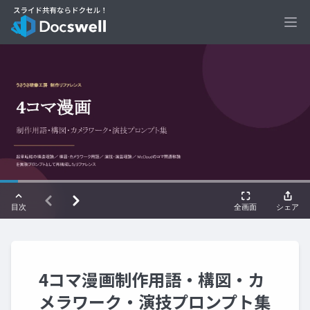
Ope
4コマ漫画制作用語・構図・カ
メラワーク・演技プロンプト集