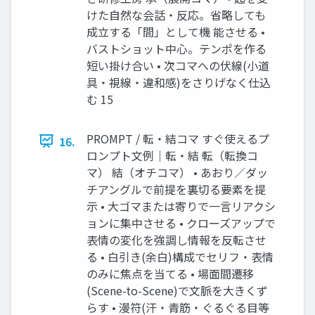
けた自然な会話・反応。省略しても
成立する「間」として機 能させる •
バストショット中心。テンポを作る
短い掛け合い • 次コマへの伏線(小道
具・視線・違和感)をさりげなく仕込
む 15
PROMPT / 転・結コマ すぐ使えるプ
16.
ロンプト文例｜転・結 転（転換コ
マ） 結（オチコマ） • あおり／ダッ
チアングルで前提を裏切る要素を提
示 • 大ゴマまたは寄りで一言リアクシ
ョンに集中させる • クローズアップで
表情の変化を強調し情報を反転させ
る • 白引き(余白)構成でセリフ・表情
のみに焦点を当てる • 場面間遷移
(Scene-to-Scene)で文脈を大きくず
らす • 漫符(汗・青筋・ぐるぐる目等