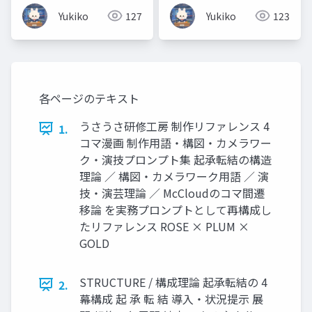
ア・ソフトウェア・
Yukiko
127
Yukiko
123
OS・Linux「難しそ
う」と思わなくて大丈
夫🐰 ラーメン店に例え
てやさしく解説しま
す！
各ページのテキスト
うさうさ研修工房 制作リファレンス 4
1.
コマ漫画 制作用語・構図・カメラワー
ク・演技プロンプト集 起承転結の構造
理論 ／ 構図・カメラワーク用語 ／ 演
技・演芸理論 ／ McCloudのコマ間遷
移論 を実務プロンプトとして再構成し
たリファレンス ROSE × PLUM ×
GOLD
STRUCTURE / 構成理論 起承転結の 4
2.
幕構成 起 承 転 結 導入・状況提示 展