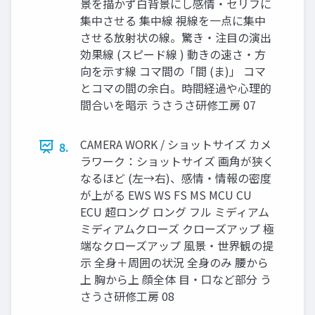
景を描かず白背景にし感情・セリフに
集中させる 集中線 視線を一点に集中
させる放射状の線。驚き・注目の演出
効果線 (スピード線 ) 動きの速さ・方
向を示す線 コマ間の「間 (ま)」 コマ
とコマの間の余白。時間経過や心理的
間合いを暗示 うさうさ研修工房 07
CAMERA WORK / ショットサイズ カメ
8.
ラワーク：ショットサイズ 画角が狭く
なるほど (左→右)、感情・情報の密度
が上がる EWS WS FS MS MCU CU
ECU 超ロング ロング フル ミディアム
ミディアムクローズ クローズアップ 極
端なクローズアップ 風景・世界観の提
示 全身＋周囲の状況 全身のみ 腰から
上 胸から上 顔全体 目・口など部分 う
さうさ研修工房 08