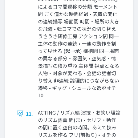
によるコマ間遷移の分類 モーメント
間 ごく僅かな時間経過 • 表情の変化
の連続描写 場面間 時間・場所の大き
な飛躍 • 転コマでの状況の切り替え
うさうさ研修工房 アクション間 同一
主体の動作の連続 • 一連の動作を割
って見せる (起→承) 様相間 同一場面
の異なる部分・雰囲気 • 空気感・情
景描写の積み重ね 主体間 視点となる
人物・対象が変わる • 会話の話者切
り替え 非連続 論理的につながらない
遷移 • ギャグ・シュールな逸脱オチ
10
ACTING / リズム編 演技・お笑い理論
11.
のリズム語彙 間(ま) • セリフ・動作
の間に置く空白の時間。あえて挟み
リズムを作る フリ(前振り) • オチの