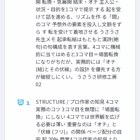
開 転換・急展開 結末・オチ 主人公・
状況・目的を1コマで提示 する 起を受
けて話を進める、リズムを作 る「間」
のコマ 予想外の要素を投入し文脈をず
ら す 転を受けて着地させる うさうさ
先生メモ 起承転結はもともと漢詩(絶
句)の句構成を表す言葉。4コマに機械
的に当てはめると3コマ目＝場面転換
になりがちだが、実務的には「オチ
(結)とその伏線」の設計 を優先する方
が破綻しにくい。 うさうさ研修工房
02
STRUCTURE / プロ作家の知見 4コマ
3.
実務のコツ 3コマ目を無理に「場面転
換」にしない 4コマでは世界観を広げ
る必要は薄い 重要なのは「オチ」と
「伏線 (フリ)」の関係 ページ配分の目
安 起 20% 商業4コマ作家の知見より