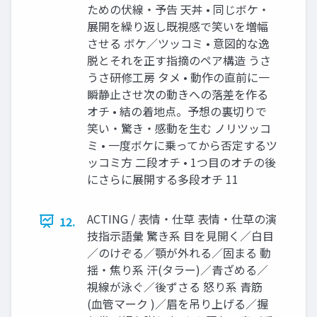
ための伏線・予告 天丼 • 同じボケ・
展開を繰り返し既視感で笑いを増幅
させる ボケ／ツッコミ • 意図的な逸
脱とそれを正す指摘のペア構造 うさ
うさ研修工房 タメ • 動作の直前に一
瞬静止させ次の動きへの落差を作る
オチ • 結の着地点。予想の裏切りで
笑い・驚き・感動を生む ノリツッコ
ミ • 一度ボケに乗ってから否定するツ
ッコミ方 二段オチ • 1つ目のオチの後
にさらに展開する多段オチ 11
ACTING / 表情・仕草 表情・仕草の演
12.
技指示語彙 驚き系 目を見開く／白目
／のけぞる／顎が外れる／固まる 動
揺・焦り系 汗(タラー)／青ざめる／
視線が泳ぐ／後ずさる 怒り系 青筋
(血管マーク )／眉を吊り上げる／握