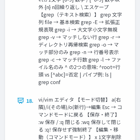
外 {n} n回繰り返し \ エスケープ
【grep（テキスト検索）】 grep 文字
列 file → 基本検索 grep -E → 拡張正
規表現 grep -i → 大文字小文字無視
grep -v → マッチしない行 grep -r →
ディレクトリ再帰検索 grep -o → マ
ッチ部分のみ grep -n → 行番号表示
grep -c → マッチ行数 grep -l → ファ
イル名のみ ^ の2つの意味: ^root=行
頭 vs [^abc]=否定 | パイプ例: ls |
grep conf
vi/vim エディタ 【モード切替】 a(右
18.
隣)/i(その場)/o(新行)→編集 Esc → コ
マンドモードに戻る 【保存・終了】
:w 保存 / :q 閉じる :wq 保存して閉じ
る :q! 保存せず強制終了 【編集・移
動（コマンドモード）】 x 1文字削除