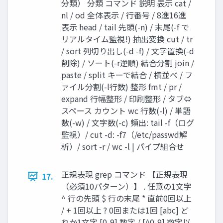
分類） 分類 コマンド 説明 表示 cat /
nl / od 全体表示 / 行番号 / 8進16進
表示 head / tail 先頭(-n) / 末尾(-f で
リアルタイム監視!) 抽出変換 cut / tr
/ sort 列切り出し(-d -f) / 文字置換(-d
削除) / ソート(-r逆順) 結合分割 join /
paste / split キーで結合 / 横並べ / フ
ァイル分割(-l行数) 整形 fmt / pr /
expand 行幅整形 / 印刷整形 / タブ⇔
スペース カウント wc 行数(-l) / 単語
数(-w) / 文字数(-c) 頻出: tail -f（ログ
監視）/ cut -d: -f7（/etc/passwd解
析）/ sort -r / wc -l | パイプ組合せ
正規表現 grep コマンド 【正規表現
17.
（必須10パターン）】 . 任意の1文字
^ 行の先頭 $ 行の末尾 * 直前0回以上
/ + 1回以上 ? 0回または1回 [abc] ど
れか1文字 [0-9] 数字 / [^0-9] 数字以