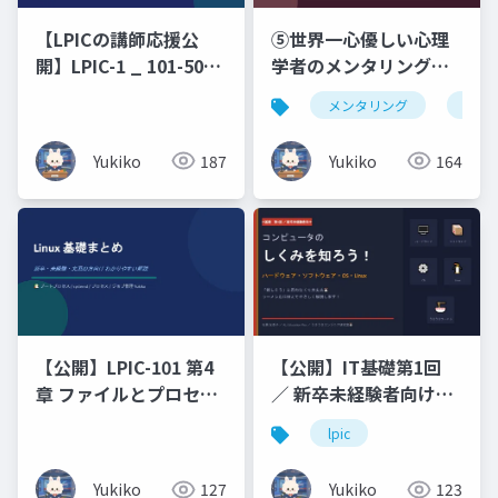
⑤世界一心優しい心理
【LPICの講師応援公
学者のメンタリング・
開】LPIC-1 _ 101-500
フレーズ集ビジネス編
原理原則と図解（未経
メンタリング
仏教
× 恋人編 × 浄土真宗の
験・文系出身の新人エ
こころ _ Business ・
ンジニアのための 7 日
Yukiko
164
Yukiko
187
Romance ・ Words of
間集中研修）コマンド
Buddhist
暗記ではなく、なぜそ
Compassion
う動くのかを図で理解
する編
【公開】LPIC-101 第4
【公開】IT基礎第1回
章 ファイルとプロセス
／ 新卒未経験者向けコ
の管理（プロセス_ジョ
ンピュータのしくみを
lpic
ブ管理）
知ろう！ハードウェ
ア・ソフトウェア・
Yukiko
127
Yukiko
123