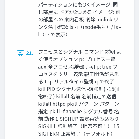
パーティションにもOK イメージ: 同
じ部屋に ドアが2つある イメージ: 別
の部屋への 案内看板 削除: unlink リ
ンク名 | 確認: ls -i（inode番号）/ ls -
l（-> で表示）
プロセスとシグナル コマンド 説明 よ
21.
く使うオプション ps プロセス一覧
aux(全プロセス詳細) / -ef pstree プ
ロセスをツリー表示 親子関係が見え
る top リアルタイム監視 q で終了
kill PID シグナル送信 -9(強制) -15(正
常終了) killall 名前 名前指定で送信
killall httpd pkill パターン パターン
指定 pkill -f apache シグナル番号 名
前 動作 1 SIGHUP 設定再読み込み 9
SIGKILL 強制終了（拒否不可！） 15
SIGTERM 正常終了（デフォルト）