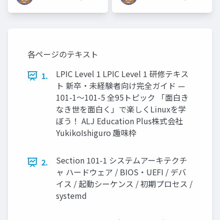
OS・Linux「難しそ
う」と思わなくて大丈
夫🐰 ラーメン店に例え
てやさしく解説しま
す！
各ページのテキスト
LPIC Level 1 LPIC Level 1 研修テキス
1.
ト 新卒・未経験者向け完全ガイド —
101-1〜101-5 全95トピック 「面白き
なき世を面白く」で楽しくLinuxを学
ぼう！ ALJ Education Plus株式会社
YukikoIshiguro 趣味枠
Section 101-1 システムアーキテクチ
2.
ャ ハードウェア / BIOS・UEFI / デバ
イス / 起動シーケンス / 初期プロセス /
systemd