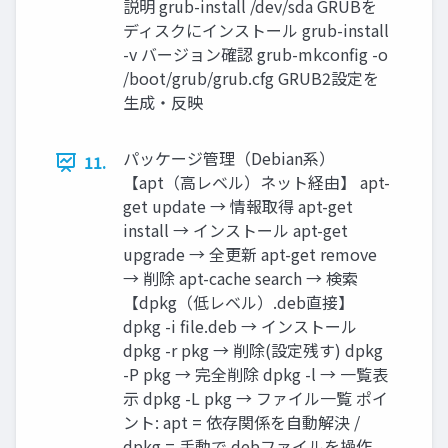
説明 grub-install /dev/sda GRUBを
ディスクにインストール grub-install
-v バージョン確認 grub-mkconfig -o
/boot/grub/grub.cfg GRUB2設定を
生成・反映
パッケージ管理（Debian系）
11.
【apt（高レベル）ネット経由】 apt-
get update → 情報取得 apt-get
install → インストール apt-get
upgrade → 全更新 apt-get remove
→ 削除 apt-cache search → 検索
【dpkg（低レベル）.deb直接】
dpkg -i file.deb → インストール
dpkg -r pkg → 削除(設定残す) dpkg
-P pkg → 完全削除 dpkg -l → 一覧表
示 dpkg -L pkg → ファイル一覧 ポイ
ント: apt = 依存関係を自動解決 /
dpkg = 手動で.debファイルを操作