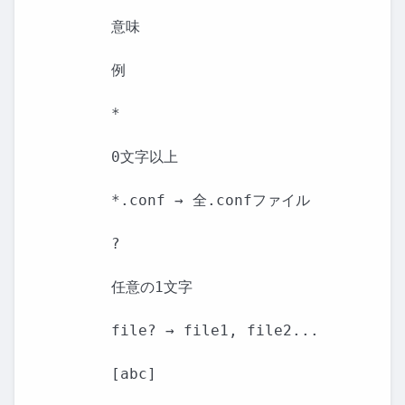
意味

例

*

0文字以上

*.conf → 全.confファイル

?

任意の1文字

file? → file1, file2...

[abc]
