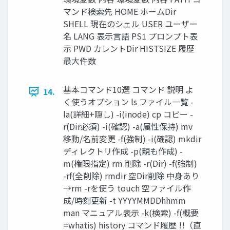
マンド検索先 HOME ホームDir
SHELL 現在のシェル USER ユーザー
名 LANG 表示言語 PS1 プロンプト表
示 PWD カレントDir HISTSIZE 履歴
最大件数
基本コマンド10選 コマンド 説明 よ
14.
く使うオプション ls ファイル一覧 -
la(詳細+隠し) -i(inode) cp コピー -
r(Dir必須) -i(確認) -a(属性保持) mv
移動/名前変更 -f(強制) -i(確認) mkdir
ディレクトリ作成 -p(親も作成) -
m(権限指定) rm 削除 -r(Dir) -f(強制)
-rf(全削除) rmdir 空Dir削除 中身あり
→rm -rを使う touch 空ファイル作
成/時刻更新 -t YYYYMMDDhhmm
man マニュアル表示 -k(検索) -f(概要
=whatis) history コマンド履歴 !!（直