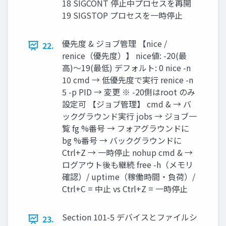
18 SIGCONT 停止中プロセスを再開
19 SIGSTOP プロセスを一時停止
優先度 & ジョブ管理 【nice /
22.
renice（優先度）】 nice値: -20(最
高)〜19(最低) デフォルト: 0 nice -n
10 cmd → 低優先度で実行 renice -n
5 -p PID → 変更 ※ -20側はroot のみ
設定可 【ジョブ管理】 cmd & → バ
ックグラウンド実行 jobs → ジョブ一
覧 fg %番号 → フォアグラウンドに
bg %番号 → バックグラウンドに
Ctrl+Z → 一時停止 nohup cmd & →
ログアウト後も継続 free -h（メモリ
確認）/ uptime（稼働時間・負荷）/
Ctrl+C = 中止 vs Ctrl+Z = 一時停止
Section 101-5 デバイスとファイルシ
23.