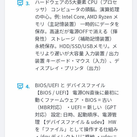
ハードウェアの5大要素 CPU（プロセ
3.
ッサ） コンピュータの頭脳。演算処理
の中心。例: Intel Core, AMD Ryzen メ
モリ（主記憶装置） 一時的にデータを
保存。高速だが電源OFFで消える（揮
発性） ストレージ（補助記憶装置）
永続保存。HDD/SSD/USBメモリ。メ
モリより遅いが大容量 入力装置 / 出力
装置 キーボード・マウス（入力）、デ
ィスプレイ・プリンタ（出力）
BIOS/UEFI と デバイスファイル
4.
【BIOS / UEFI】 電源ON直後に最初に
動くファームウェア ・BIOS = 古い
（MBR対応） ・UEFI = 新しい（GPT
対応） 設定: 日時、起動順序、電源管
理 【デバイスファイル & udev】 HW
を「ファイル」として操作する仕組み
・/dev ディレクトリに格納 ・udev =