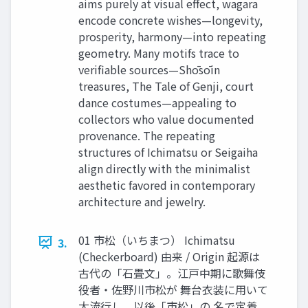
aims purely at visual effect, wagara
encode concrete wishes—longevity,
prosperity, harmony—into repeating
geometry. Many motifs trace to
verifiable sources—Shōsōin
treasures, The Tale of Genji, court
dance costumes—appealing to
collectors who value documented
provenance. The repeating
structures of Ichimatsu or Seigaiha
align directly with the minimalist
aesthetic favored in contemporary
architecture and jewelry.
01 市松（いちまつ） Ichimatsu
3.
(Checkerboard) 由来 / Origin 起源は
古代の「石畳文」。江戸中期に歌舞伎
役者・佐野川市松が 舞台衣装に用いて
大流行し、以後「市松」の 名で定着。