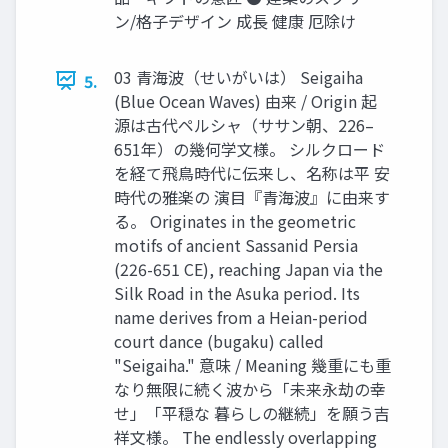
ン/格子デザイン 成長 健康 厄除け
03 青海波（せいがいは） Seigaiha
5.
(Blue Ocean Waves) 由来 / Origin 起
源は古代ペルシャ（ササン朝、226–
651年）の幾何学文様。 シルクロード
を経て飛鳥時代に伝来し、名称は平 安
時代の雅楽の 演目『青海波』に由来す
る。 Originates in the geometric
motifs of ancient Sassanid Persia
(226-651 CE), reaching Japan via the
Silk Road in the Asuka period. Its
name derives from a Heian-period
court dance (bugaku) called
"Seigaiha." 意味 / Meaning 幾重にも重
なり無限に続く波から「未来永劫の幸
せ」「平穏な 暮らしの継続」を願う吉
祥文様。 The endlessly overlapping