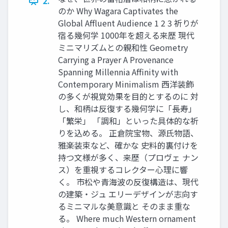
2.
のか Why Wagara Captivates the
Global Affluent Audience 1 2 3 祈りが
宿る幾何学 1000年を超える来歴 現代
ミニマリズムとの親和性 Geometry
Carrying a Prayer A Provenance
Spanning Millennia Affinity with
Contemporary Minimalism 西洋装飾
の多くが視覚効果を目的とするのに 対
し、和柄は反復する幾何学に「長寿」
「繁栄」 「調和」といった具体的な祈
りを込める。 正倉院宝物、源氏物語、
雅楽装束など、確かな 史料的裏付けを
持つ文様が多く、来歴（プロヴェ ナン
ス）を重視するコレクター心理に響
く。 市松や青海波の反復構造は、現代
の建築・ジュ エリーデザインが志向す
るミニマルな美意識と そのまま重な
る。 Where much Western ornament