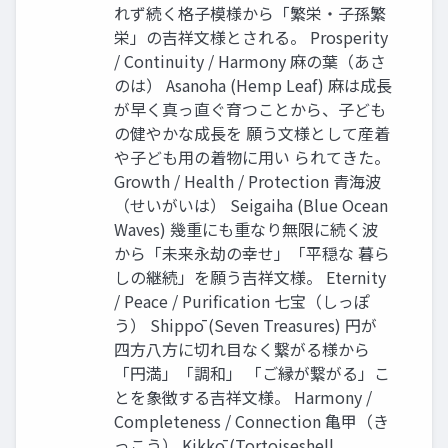
れず続く格子模様から「繁栄・子孫繁
栄」の吉祥文様とされる。 Prosperity
/ Continuity / Harmony 麻の葉（あさ
のは） Asanoha (Hemp Leaf) 麻は成長
が早く真っ直ぐ育つことから、子ども
の健やかな成長を 願う文様として産着
や子ども用の着物に用い られてきた。
Growth / Health / Protection 青海波
（せいがいは） Seigaiha (Blue Ocean
Waves) 幾重にも重なり無限に続く波
から「未来永劫の幸せ」「平穏な 暮ら
しの継続」を願う吉祥文様。 Eternity
/ Peace / Purification 七宝（しっぽ
う） Shippō (Seven Treasures) 円が
四方八方に切れ目なく繋がる様から
「円満」「調和」 「ご縁が繋がる」こ
とを象徴する吉祥文様。 Harmony /
Completeness / Connection 亀甲（き
っこう） Kikkō (Tortoiseshell