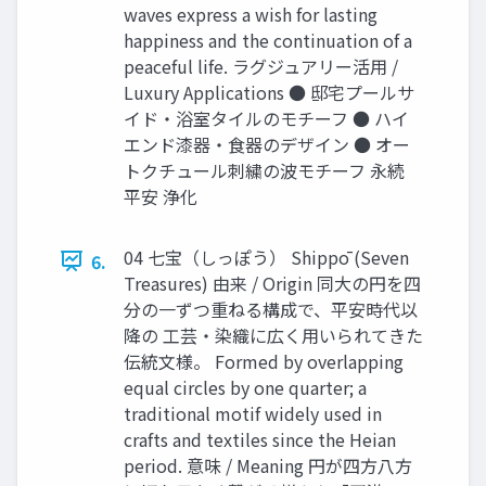
waves express a wish for lasting
happiness and the continuation of a
peaceful life. ラグジュアリー活用 /
Luxury Applications ● 邸宅プールサ
イド・浴室タイルのモチーフ ● ハイ
エンド漆器・食器のデザイン ● オー
トクチュール刺繍の波モチーフ 永続
平安 浄化
04 七宝（しっぽう） Shippō (Seven
6.
Treasures) 由来 / Origin 同大の円を四
分の一ずつ重ねる構成で、平安時代以
降の 工芸・染織に広く用いられてきた
伝統文様。 Formed by overlapping
equal circles by one quarter; a
traditional motif widely used in
crafts and textiles since the Heian
period. 意味 / Meaning 円が四方八方