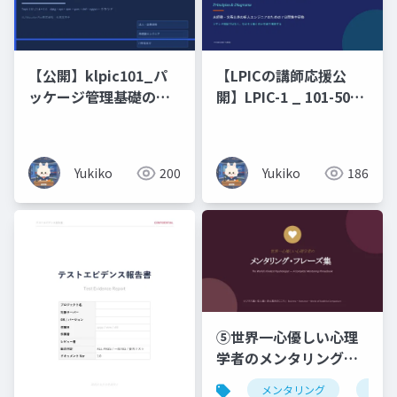
【公開】klpic101_パ
【LPICの講師応援公
ッケージ管理基礎の攻
開】LPIC-1 _ 101-500
略
原理原則と図解（未経
験・文系出身の新人エ
ンジニアのための 7 日
Yukiko
200
Yukiko
186
間集中研修）コマンド
暗記ではなく、なぜそ
う動くのかを図で理解
する編
⑤世界一心優しい心理
学者のメンタリング・
フレーズ集ビジネス編
メンタリング
仏教