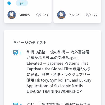
ンピュータのしくみを
の管理（プロセス_ジョ
lpic
知ろう！ハードウェ
ブ管理）
ア・ソフトウェア・
Yukiko
123
Yukiko
122
OS・Linux「難しそ
う」と思わなくて大丈
夫🐰 ラーメン店に例え
てやさしく解説しま
す！
各ページのテキスト
和柄の品格 一流の和柄 — 海外富裕層
1.
が惹かれる日 本の文様 Wagara
Elevated — Japanese Patterns That
Captivate the Global Elite 厳選6文様
に見る、歴史・意味・ラグジュアリー
活用 History, Symbolism, and Luxury
Applications of Six Iconic Motifs
USAUSA TRAINING WORKSHOP
なぜ、世界の富裕層は和柄に惹かれる