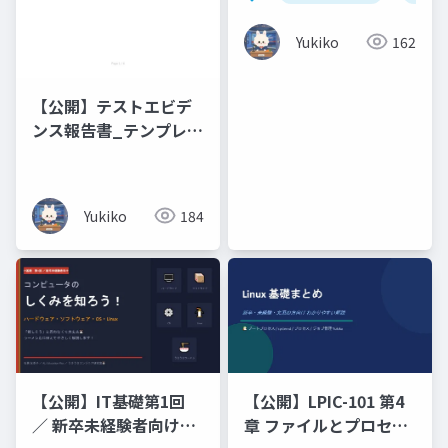
× 恋人編 × 浄土真宗の
こころ _ Business ・
Yukiko
162
Romance ・ Words of
Buddhist
Compassion
【公開】テストエビデ
ンス報告書_テンプレー
ト
Yukiko
184
【公開】IT基礎第1回
【公開】LPIC-101 第4
／ 新卒未経験者向けコ
章 ファイルとプロセス