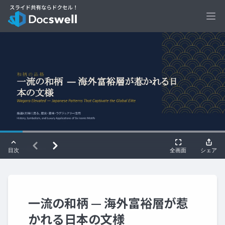
Ope
一流の和柄 — 海外富裕層が惹
かれる日本の文様