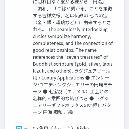
に切れ目なく繋がる様から「円満」
「調和」 「ご縁が繋がる」ことを象徴
する吉祥文様。名は仏教の 七つの宝
（金・銀・瑠璃など）に由来するとさ
れる。 The seamlessly interlocking
circles symbolize harmony,
completeness, and the connection of
good relationships. The name
references the "seven treasures" of
Buddhist scripture (gold, silver, lapis
lazuli, and others). ラグジュアリー活
用 / Luxury Applications ● エンゲー
ジ/ウエディングジュエリーの円環モチ
ーフ ● 七宝焼（エナメル）工芸との
名称的・意匠的な結びつき ● ラグジ
ュアリーギフトボックスの箔押しパタ
ーン 円満 調和 ご縁
05 亀甲（きっこう） Kikkō