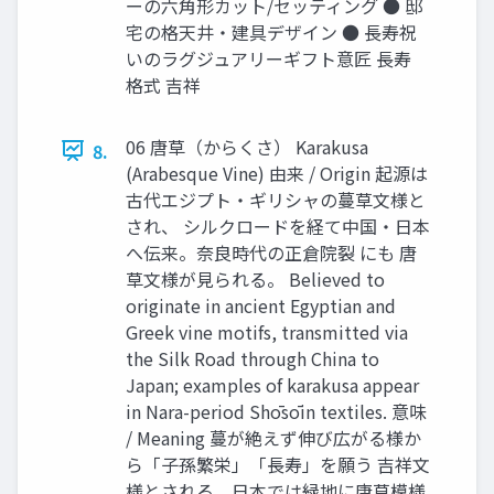
ーの六角形カット/セッティング ● 邸
宅の格天井・建具デザイン ● 長寿祝
いのラグジュアリーギフト意匠 長寿
格式 吉祥
06 唐草（からくさ） Karakusa
8.
(Arabesque Vine) 由来 / Origin 起源は
古代エジプト・ギリシャの蔓草文様と
され、 シルクロードを経て中国・日本
へ伝来。奈良時代の正倉院裂 にも 唐
草文様が見られる。 Believed to
originate in ancient Egyptian and
Greek vine motifs, transmitted via
the Silk Road through China to
Japan; examples of karakusa appear
in Nara-period Shōsōin textiles. 意味
/ Meaning 蔓が絶えず伸び広がる様か
ら「子孫繁栄」「長寿」を願う 吉祥文
様とされる。日本では緑地に唐草模様