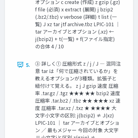
オプション c create (作成) z gzip (.gz)
f file (必須) x extract (展開) j bzip2
(.bz2/.tbz) v verbose (詳細) t list (一
覧) J xz tar jtf archive.tbz LPIC-101 ｜
tar アーカイブとオプション (.xz) ←
j(bzip2) + t(一覧) + f(ファイル指定)
の合体 4 / 10
③ 詳しく① 圧縮形式 z / j / J ― 混同注
5.
意 tar は「何で圧縮されているか」を
教えるオプションが3種類。拡張子と
紐付けて覚える。 z j J gzip 速度 圧縮
率 .tar.gz / .tgz ★★★ ★★ bzip2 速度
圧縮率 .tar.bz2 / .tbz ★★ ★★★ xz 速
度 圧縮率 .tar.xz / .txz ★ ★★★★ 大
文字小文字の区別: j(bzip2) ≠ J(xz)
LPIC-101 ｜ tar アーカイブとオプショ
ン ／ 最もメジャー 今回の対象 大文字
J! 小文字jと区別 z(gzip) ≠