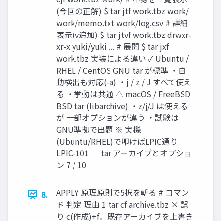
(今回の正解) $ tar jtf work.tbz work/
work/memo.txt work/log.csv # 詳細
表示(v追加) $ tar jtvf work.tbz drwxr-
xr-x yuki/yuki ... # 展開 $ tar jxf
work.tbz 実装による違い ✓ Ubuntu /
RHEL / CentOS GNU tar が標準 ・自
動検出も対応(-a) ・j / z / J すべて使え
る ・挙動は共通 △ macOS / FreeBSD
BSD tar (libarchive) ・z/j/J は使える
が 一部オプションが違う ・試験は
GNU準拠で出題 ※ 実機
(Ubuntu/RHEL)で叩けばLPIC通り
LPIC-101 ｜ tar アーカイブとオプショ
ン 7 / 10
APPLY 原理原則で5択を斬る # コマン
8.
ド 判定 理由 1 tar cf archive.tbz × 誤
り c(作成)+f。既存アーカイブを上書き