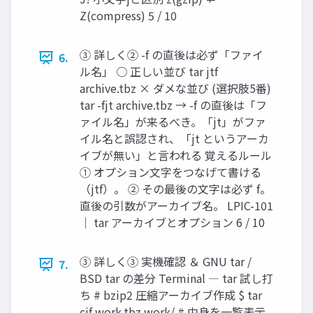
Z(compress) 5 / 10
③ 詳しく② -f の直後は必ず「ファイ
6.
ル名」 ○ 正しい並び tar jtf
archive.tbz × ダメな並び (選択肢5番)
tar -fjt archive.tbz → -f の直後は「フ
ァイル名」が来るべき。「jt」がファ
イル名と誤認され、「jt というアーカ
イブが無い」と言われる 覚えるルール
① オプション文字をつなげて書ける
（jtf）。 ② その最後の文字は必ず f。
直後の引数がアーカイブ名。 LPIC-101
｜ tar アーカイブとオプション 6 / 10
③ 詳しく③ 実機確認 ＆ GNU tar /
7.
BSD tar の差分 Terminal ― tar 試し打
ち # bzip2 圧縮アーカイブ作成 $ tar
cjf work.tbz work/ # 中身を一覧表示