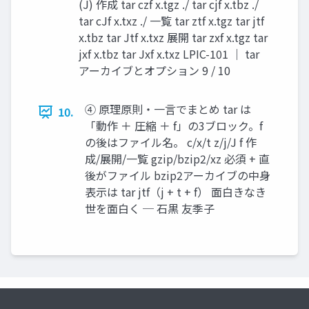
(J) 作成 tar czf x.tgz ./ tar cjf x.tbz ./
tar cJf x.txz ./ 一覧 tar ztf x.tgz tar jtf
x.tbz tar Jtf x.txz 展開 tar zxf x.tgz tar
jxf x.tbz tar Jxf x.txz LPIC-101 ｜ tar
アーカイブとオプション 9 / 10
④ 原理原則・一言でまとめ tar は
10.
「動作 ＋ 圧縮 ＋ f」の3ブロック。f
の後はファイル名。 c/x/t z/j/J f 作
成/展開/一覧 gzip/bzip2/xz 必須 + 直
後がファイル bzip2アーカイブの中身
表示は tar jtf（j + t + f） 面白きなき
世を面白く ─ 石黒 友季子