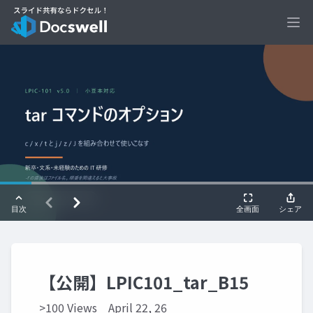
Ope
【公開】LPIC101_tar_B15
>100 Views
April 22, 26