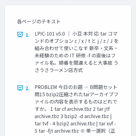
各ページのテキスト
LPIC-101 v5.0 ｜ 小豆 本対 応 tar コマ
1.
ンドのオプション c / x / t と j / z / J を
組み合わせて使いこなす 新卒・文系・
未経験のための IT 研修 -f の直後はフ
ァイル名。順番を間違えると大事故 う
さうさラーメン店方式
PROBLEM 今日のお題 ― B問題セット
2.
問15 bzip2圧縮されたtarアーカイブフ
ァイルの内容を表示するものはどれで
すか。 1 tar cf archive.tbz 2 tar jtf
archive.tbz 3 bzip2 -d archive.tbz |
tar tvf - 4 bzip2 archive.tbz | tar xvf -
5 tar -fjt archive.tbz ※ 単一選択（正