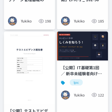
略
原理原則と図解（未経
験・文系出身の新人エ
ンジニアのための 7 日
Yukiko
198
Yukiko
185
間集中研修）コマンド
暗記ではなく、なぜそ
う動くのかを図で理解
する編
【公開】IT基礎第1回
／ 新卒未経験者向けコ
ンピュータのしくみを
lpic
知ろう！ハードウェ
ア・ソフトウェア・
Yukiko
122
OS・Linux「難しそ
う」と思わなくて大丈
夫🐰 ラーメン店に例え
【公開】テストエビデ