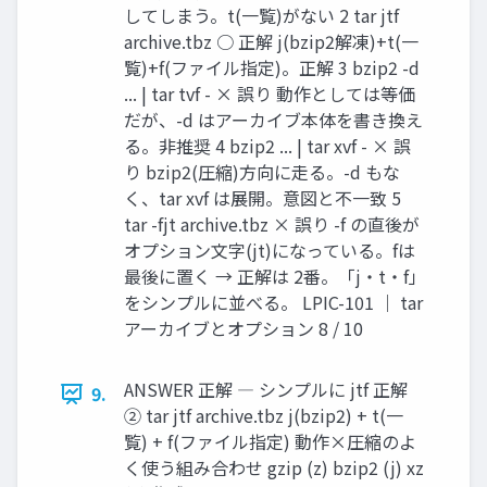
してしまう。t(一覧)がない 2 tar jtf
archive.tbz ○ 正解 j(bzip2解凍)+t(一
覧)+f(ファイル指定)。正解 3 bzip2 -d
... | tar tvf - × 誤り 動作としては等価
だが、-d はアーカイブ本体を書き換え
る。非推奨 4 bzip2 ... | tar xvf - × 誤
り bzip2(圧縮)方向に走る。-d もな
く、tar xvf は展開。意図と不一致 5
tar -fjt archive.tbz × 誤り -f の直後が
オプション文字(jt)になっている。fは
最後に置く → 正解は 2番。「j・t・f」
をシンプルに並べる。 LPIC-101 ｜ tar
アーカイブとオプション 8 / 10
ANSWER 正解 ― シンプルに jtf 正解
9.
② tar jtf archive.tbz j(bzip2) + t(一
覧) + f(ファイル指定) 動作×圧縮のよ
く使う組み合わせ gzip (z) bzip2 (j) xz