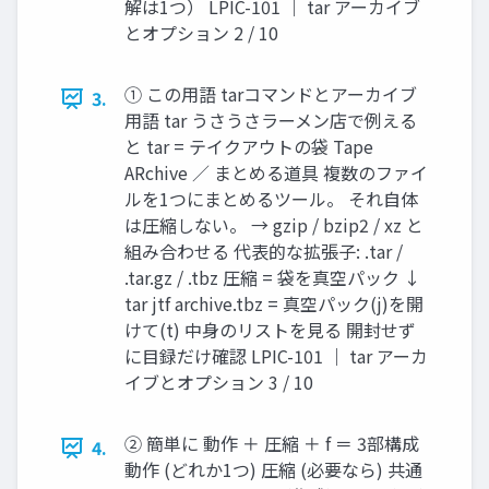
解は1つ） LPIC-101 ｜ tar アーカイブ
とオプション 2 / 10
① この用語 tarコマンドとアーカイブ
3.
用語 tar うさうさラーメン店で例える
と tar = テイクアウトの袋 Tape
ARchive ／ まとめる道具 複数のファイ
ルを1つにまとめるツール。 それ自体
は圧縮しない。 → gzip / bzip2 / xz と
組み合わせる 代表的な拡張子: .tar /
.tar.gz / .tbz 圧縮 = 袋を真空パック ↓
tar jtf archive.tbz = 真空パック(j)を開
けて(t) 中身のリストを見る 開封せず
に目録だけ確認 LPIC-101 ｜ tar アーカ
イブとオプション 3 / 10
② 簡単に 動作 ＋ 圧縮 ＋ f ＝ 3部構成
4.
動作 (どれか1つ) 圧縮 (必要なら) 共通