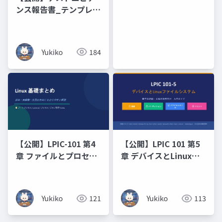
てやさしく解説しま
ンス報告書_テンプレー
す！
ト
Yukiko
184
【公開】LPIC-101 第4
【公開】LPIC 101 第5
章 ファイルとプロセス
章 デバイスとLinuxフ
の管理（プロセス_ジョ
ァイルシステム新卒未
ブ管理）
経験・文系出身者向け
入門ガイド
Yukiko
121
Yukiko
113