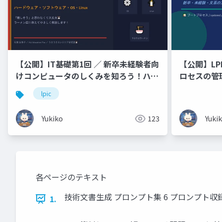
【公開】IT基礎第1回 ／ 新卒未経験者向
【公開】LPI
けコンピュータのしくみを知ろう！ハー
ロセスの管
ドウェア・ソフトウェア・OS・
lpic
Linux「難しそう」と思わなくて大丈夫
🐰 ラーメン店に例えてやさしく解説し
Yukiko
123
Yuki
ます！
各ページのテキスト
技術文書生成 プロンプト集 6 プロンプト収録 「嘘
1.