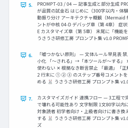
PROMPT-03 / 04 — 記事生成と部分生成 
5.
が品質の試金石 はじめに（300字以内・体験談
動振り分け アーキテクチャ概観（Mermaid flo
ントが中核 04-D デバッグ章（第 4章）
E カスタマイズ章（第 5章） 末尾に「機
うさうさ研修工房 プロンプト集 v1.0 PROMPT-
「嘘つかない原則」 — 文体ルール早見表 
6.
小化 「〜される」→「本ツールが〜する」 
使わない ✕ 根拠なき断言禁止 「最適」「正解」→「
2 行末に ① ② ③ のステップ番号コメン
める 🐰 うさうさ研修工房 プロンプト集 v1.
カスタマイズガイド 連携フロー — 3工程で
7.
で壊れる可能性あり 文字制限 1文80字以内に変
対象読者 初学者向け・上級者向けに書き換える
する 🐰 うさうさ研修工房 プロンプト集 v1.
ズ