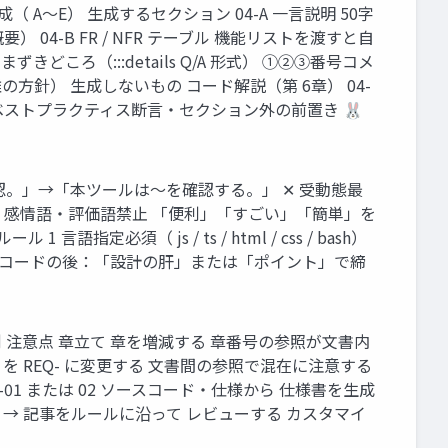
分生成（ A〜E） 生成するセクション 04-A 一言説明 50字
4-B FR / NFR テーブル 機能リストを渡すと自
ずきどころ（:::details Q/A 形式） ①②③番号コメ
方針） 生成しないもの コード解説（第 6章） 04-
ベストプラクティス断言・セクション外の前置き 🐰
認。」→「本ツールは〜を確認する。」 ✕ 受動態最
✕ 感情語・評価語禁止 「便利」「すごい」「簡単」を
須（ js / ts / html / css / bash）
 4 コードの後：「設計の肝」または「ポイント」で締
 注意点 章立て 章を増減する 章番号の参照が文書内
- を REQ- に変更する 文書間の参照で混在に注意する
1 または 02 ソースコード・仕様から 仕様書を生成
T-05 → 記事をルールに沿って レビューする カスタマイ