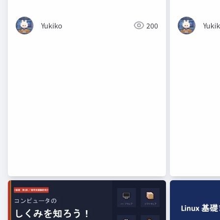
修）コマン
くのかを図
Yukiko
200
Yuki