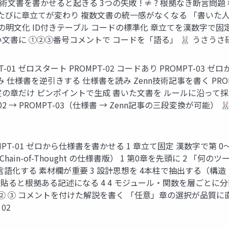
技術文書を書かせると起きる 3つの失敗 ! ≠ ? 根拠なき断言
るたびに章立てが変わり 複数文書の統一感がなくなる 「書いた
化 文体の明文化 ID付きテーブル コードの標準化 章立てを漢数字
い文書に ①②③番号コメントで コードを「語る」 🐰 うさうさ研
-01 ゼロスタート PROMPT-02 コードあり PROMPT-03
書を逆引きする 仕様書を読み Zenn技術記事を書く PROMPT-04
特定の章だけ ピンポイントで生成 書いた文書を ルールに沿って
02 → PROMPT-03（仕様書 → Zenn記事の三段変換が可能）
 PROMPT-01 ゼロから仕様書を書かせる 1 章立て固定 漢数字で第
ain-of-Thought の仕様書版） 1 第0章を先頭に 2 「何
語化する 素材欄が重要 3 設計思想を 4本柱で抽出する（構造
を貼ると根拠ある記述になる 4 4 モジュール・関数を層ごとに
 ② ③ コメントを付けた解説を書く 「任意」章の選択が品質に
02