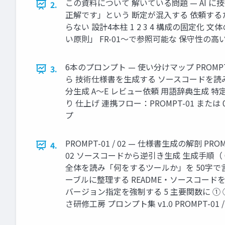
この資料について 解いている問題 — AI に
2.
正解です」という 断定が混入する 依頼す
らない 設計4本柱 1 2 3 4 構成の固定
い原則」 FR-01〜で参照可能な 保守性の高
6本のプロンプト — 使い分けマップ PROMPT
3.
ら 技術仕様書を生成する ソースコードを読み 仕様
分生成 A〜E レビュー依頼 用語辞典生成 
り 仕上げ 連携フロー：PROMPT-01 または 
プ
PROMPT-01 / 02 — 仕様書生成の解剖
4.
02 ソースコードから逆引き生成 生成手順（ Ch
全体を読み「何をするツールか」を 50字で言
ーブルに整理する README・ソースコード
バージョン指定を強制する 5 主要関数に ①
さ研修工房 プロンプト集 v1.0 PROMPT-01 / 