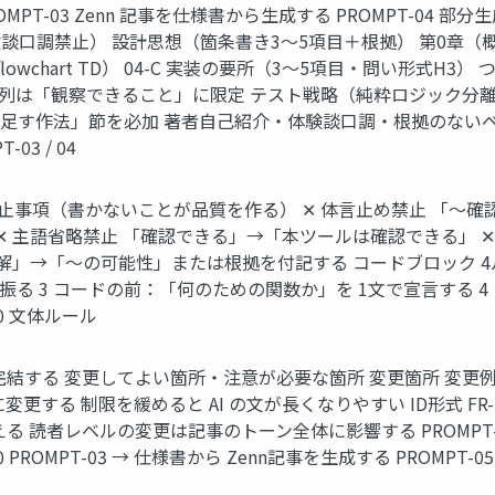
PROMPT-03 Zenn 記事を仕様書から生成する PROMPT-04 部
口調禁止） 設計思想（箇条書き3〜5項目＋根拠） 第0章（概要） 0
wchart TD） 04-C 実装の要所（3〜5項目・問い形式H3） つま
 症状列は「観察できること」に限定 テスト戦略（純粋ロジック分離の
能を足す作法」節を必加 著者自己紹介・体験談口調・根拠のない
03 / 04
禁止事項（書かないことが品質を作る） ✕ 体言止め禁止 「〜確
✕ 主語省略禁止 「確認できる」→「本ツールは確認できる」 
〜の可能性」または根拠を付記する コードブロック 4ルール 1 言語指定必
トを振る 3 コードの前：「何のための関数か」を 1文で宣言する
0 文体ルール
完結する 変更してよい箇所・注意が必要な箇所 変更箇所 変更例
更する 制限を緩めると AI の文が長くなりやすい ID形式 FR
 読者レベルの変更は記事のトーン全体に影響する PROMPT-0
0 PROMPT-03 → 仕様書から Zenn記事を生成する PROMP