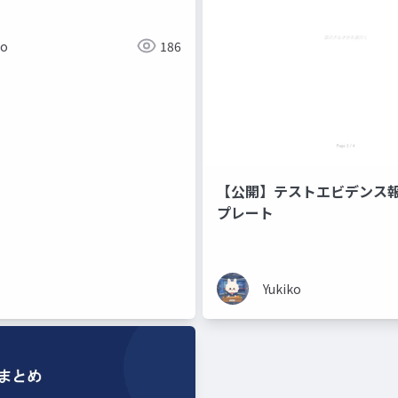
ド暗記ではなく、なぜそう動
で理解する編
ko
186
【公開】テストエビデンス
プレート
Yukiko