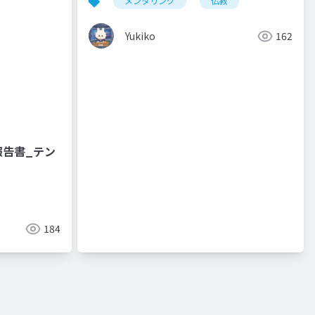
メンタリング
仏教
Romance ・ Words of Buddhist
Compassion
Yukiko
162
報告書_テン
184